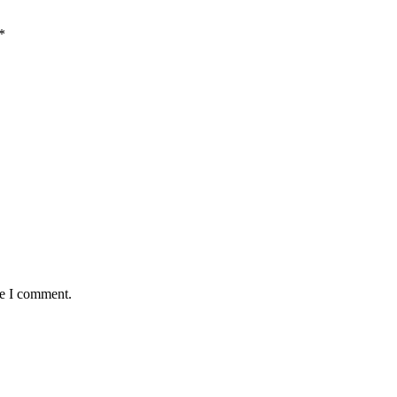
*
me I comment.