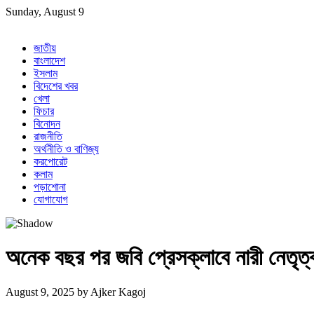
Skip
Sunday, August 9
to
content
জাতীয়
বাংলাদেশ
ইসলাম
বিদেশের খবর
খেলা
ফিচার
বিনোদন
রাজনীতি
অর্থনীতি ও বাণিজ্য
করপোরেট
কলাম
পড়াশোনা
যোগাযোগ
অনেক বছর পর জবি প্রেসক্লাবে নারী নেতৃত্
August 9, 2025
by
Ajker Kagoj