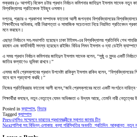
শুক্রবার (৮ আগস্ট) বিকেল ৪টায় প্রধান নির্বাচন কমিশনার জাহিদুল ইসলাম সাদেক নতুন ক
বিশ্ববিদ্যালয় প্রতিবেদক ইউছুব ওসমান।
দপ্তর, প্রচার ও প্রকাশনা সম্পাদক ফাতেমা আলী জগন্নাথ বিশ্ববিদ্যালয়ের বিশ্ববিদ্যালয
শিক্ষার্থীদের অধিকার, নারী নিরাপত্তা ও সামাজিক সচেতনতা নিয়ে নিয়মিত প্রতিবেদন প্রকা
মনে করছেন।
এছাড়া নির্বাচনে সহ-সভাপতি হয়েছেন ঢাকা টাইমস-এর বিশ্ববিদ্যালয় প্রতিনিধি শেখ শাহর
রহমান এবং কার্যনির্বাহী সদস্য হয়েছেন রাইজিং বিডির লিমন ইসলাম ও দ্যা ডেইলি ক্যাম্পাস
এ সময় প্রধান নির্বাচন কমিশনার জাহিদুল ইসলাম সাদেক বলেন, “সুষ্ঠু ও সুন্দর একটি নির্বা
জাতির কল্যাণেও ভূমিকা রাখবে।”
এসময় জবি প্রেসক্লাবের প্রধান উপদেষ্টা রাকিবুল ইসলাম রাকিব বলেন, “বিশ্ববিদ্যালয়ের শ
যাবে বলে প্রত্যাশা করছি।”
নিজের প্রতিক্রিয়ায় ফাতেমা আলী বলেন,“জবি প্রেসক্লাবের মতো একটি সংগঠনে দায়িত্ব পাওয
শিক্ষার্থীরা বলছেন, নতুন নেতৃত্বে যেমন অভিজ্ঞতা ও উদ্যম আছে, তেমনি নারী নেতৃত্বের 
Posted in
ক্যাম্পাস
,
ফিচার
Tagged
ক্যাম্পাস
Prev
এসসিও সম্মেলনে ভারতের প্রধানমন্ত্রীকে স্বাগত জানায় চীন
Next
শালিখা সহ বিভিন্ন এলাকায় বন্যা পরিস্থিতির অবনতি প্রতিদিন আক্রান্ত নতুন নত