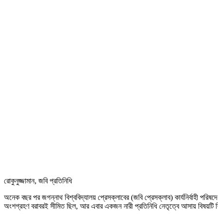
রোকুনুজ্জামান, জবি প্রতিনিধি
অনেক বছর পর জগন্নাথ বিশ্ববিদ্যালয় প্রেসক্লাবের (জবি প্রেসক্লাব) কার্যনির্বাহী পর
অংশগ্রহণ বরাবরই সীমিত ছিল, আর এবার একজন নারী প্রতিনিধি নেতৃত্বে আসায় বিষয়টি শি