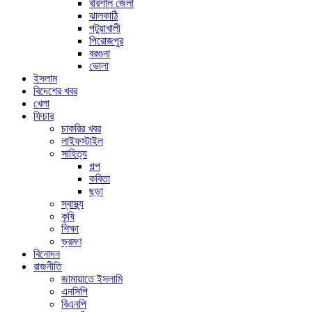
বরিশাল জেলা
ঝালকাঠি
পটুয়াখালী
পিরোজপুর
বরগুনা
ভোলা
ইসলাম
বিদেশের খবর
খেলা
ফিচার
চাকরির খবর
লাইফস্টাইল
সাহিত্য
গল্প
কবিতা
ছড়া
স্বাস্থ্য
কৃষি
শিক্ষা
ভ্রমণ
বিনোদন
রাজনীতি
জামায়াতে ইসলামি
এনসিপি
বিএনপি