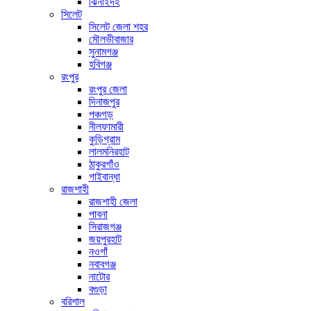
ঝিনাইদহ
সিলেট
সিলেট জেলা শহর
মৌলভীবাজার
সুনামগঞ্জ
হবিগঞ্জ
রংপুর
রংপুর জেলা
দিনাজপুর
পঞ্চগড়
নীলফামারী
কুড়িগ্রাম
লালমনিরহাট
ঠাকুরগাঁও
গাইবান্ধা
রাজশাহী
রাজশাহী জেলা
পাবনা
সিরাজগঞ্জ
জয়পুরহাট
নওগাঁ
নবাবগঞ্জ
নাটোর
বগুড়া
বরিশাল