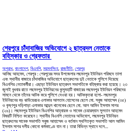
শেরপুরে চাঁদাবাজির অভিযোগে ২ ছাত্রদল নেতাকে
বহিস্কার ও গ্রেফতার
অপরাধ
,
বাংলাদেশ
,
বিএনপি
,
ময়মনসিংহ
,
রাজনীতি
,
শেরপুর
আনিছ আহমেদ, শেরপুর : শেরপুরের সদর উপজেলার লছমনপুর ইউনিয়ন পরিষদে তালা
এবং স্থানীয় বাজারে চাঁদাবাজির অভিযোগে ছাত্রদলের দুই নেতাকে পুলিশে দিয়েছে
বিএনপির নেতাকর্মীরা। এছাড়া ইউনিয়ন ছাত্রদল সভাপতিকে বহিষ্কার করা হয়েছে। ২৩
জুলাই বুধবার রাতে লছমনপুর ইউনিয়নের কুসুমহাটি বাজারের লছমনপুর ইউনিয়ন পরিষদের
সামনে থেকে তাঁদের আটক করে পুলিশে দেওয়া হয়। আটককৃতরা হলো- লছমনপুর
ইউনিয়নের বড় ঝাউয়েরচর এলাকার আলতাব হোসেনের ছেলে মো. সবুজ আহাম্মেদ (৩৫)
ও কৃষ্ণপুর দড়িপাড়া এলাকার আব্দুল খালেকের ছেলে মো. আল আমিন ইসলাম সাগর
(২৬)। লছমনপুর ইউনিয়ন বিএনপির আহ্বায়ক ও সাবেক চেয়ারম্যান সুলতান আহমেদ
বিষয়টি নিশ্চিত করেছেন। স্থানীয় বিএনপি নেতাদের অভিযোগ, লছমনপুর ইউনিয়ন
ছাত্রদলের সাবেক সভাপতি সবুজ আহাম্মেদ ও বর্তমান স্থগিতকৃত সভাপতি আল আমিন
ইসলাম সাগর দলীয় কোনো কর্মকাণ্ডে যান না। তারা বিভিন্ন স্থানে দলে...