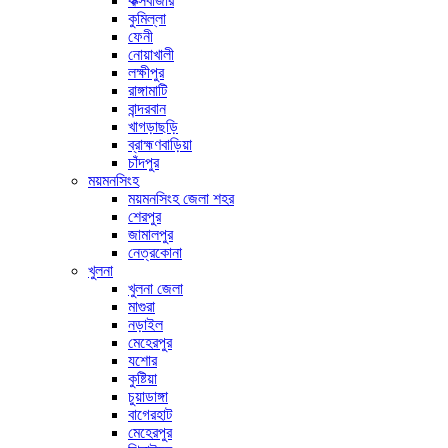
কক্সবাজার
কুমিল্লা
ফেনী
নোয়াখালী
লক্ষীপুর
রাঙ্গামাটি
বান্দরবান
খাগড়াছড়ি
ব্রাহ্মণবাড়িয়া
চাঁদপুর
ময়মনসিংহ
ময়মনসিংহ জেলা শহর
শেরপুর
জামালপুর
নেত্রকোনা
খুলনা
খুলনা জেলা
মাগুরা
নড়াইল
মেহেরপুর
যশোর
কুষ্টিয়া
চুয়াডাঙ্গা
বাগেরহাট
মেহেরপুর