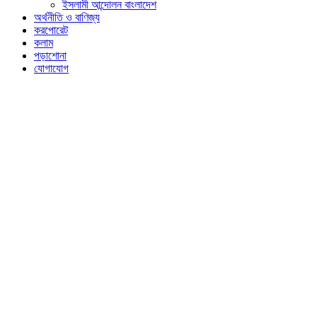
ইসলামী আন্দোলন বাংলাদেশ
অর্থনীতি ও বাণিজ্য
করপোরেট
কলাম
পড়াশোনা
যোগাযোগ