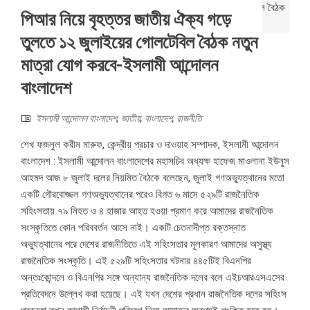
পিআর নিয়ে বৃহত্তর জাতীয় ঐক্য গড়ে
তুলতে ১২ জুলাইয়ের গোলটেবিল বৈঠক নতুন
মাত্রা যোগ করবে-ইসলামী আন্দোলন
বাংলাদেশ
ইসলামী আন্দোলন বাংলাদেশ
,
জাতীয়
,
বাংলাদেশ
,
রাজনীতি
শেখ ফজলুল করীম মারুফ, কেন্দ্রীয় প্রচার ও দাওয়াহ সম্পাদক, ইসলামী আন্দোলন
বাংলাদেশ : ইসলামী আন্দোলন বাংলাদেশের মহাসচিব অধ্যক্ষ হাফেজ মাওলানা ইউনুস
আহমদ আজ ৮ জুলাই দলের নিয়মিত বৈঠকে বলেছেন, জুলাই গণঅভ্যুত্থানের মতো
একটি গৌরবোজ্জল গণঅভ্যুত্থানের পরেও বিগত ৬ মাসে ৫২৯টি রাজনৈতিক
সহিংসতায় ৭৯ নিহত ও ৪ হাজার আহত হওয়া প্রমাণ করে আমাদের রাজনৈতিক
সংস্কৃতিতে কোন পরিববর্তন আসে নাই। একটি চেতনাদীপ্ত রক্তস্নাত
অভ্যুত্থানের পরে দেশের রাজনীতিতে এই সহিংসতার মূলকারণ আমাদের অসুস্থ্য
রাজনৈতিক সংস্কৃতি। এই ৫২৯টি সহিংসতার ঘটনার ৪৪৫টিই বিএনপির
অন্তঃকোন্দলে ও বিএনপির সঙ্গে অন্যান্য রাজনৈতিক দলের বলে এইচআরএসএসের
প্রতিবেদনে উল্লেখ করা হয়েছে। এই যখন দেশের প্রধান রাজনৈতিক দলের সহিংস