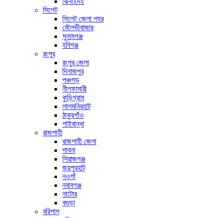
ঝিনাইদহ
সিলেট
সিলেট জেলা শহর
মৌলভীবাজার
সুনামগঞ্জ
হবিগঞ্জ
রংপুর
রংপুর জেলা
দিনাজপুর
পঞ্চগড়
নীলফামারী
কুড়িগ্রাম
লালমনিরহাট
ঠাকুরগাঁও
গাইবান্ধা
রাজশাহী
রাজশাহী জেলা
পাবনা
সিরাজগঞ্জ
জয়পুরহাট
নওগাঁ
নবাবগঞ্জ
নাটোর
বগুড়া
বরিশাল