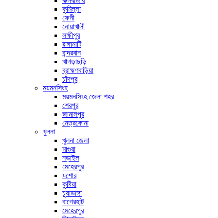
কক্সবাজার
কুমিল্লা
ফেনী
নোয়াখালী
লক্ষীপুর
রাঙ্গামাটি
বান্দরবান
খাগড়াছড়ি
ব্রাহ্মণবাড়িয়া
চাঁদপুর
ময়মনসিংহ
ময়মনসিংহ জেলা শহর
শেরপুর
জামালপুর
নেত্রকোনা
খুলনা
খুলনা জেলা
মাগুরা
নড়াইল
মেহেরপুর
যশোর
কুষ্টিয়া
চুয়াডাঙ্গা
বাগেরহাট
মেহেরপুর