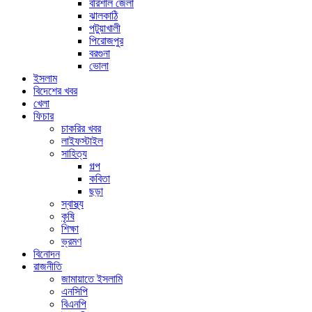
বরিশাল জেলা
ঝালকাঠি
পটুয়াখালী
পিরোজপুর
বরগুনা
ভোলা
ইসলাম
বিদেশের খবর
খেলা
ফিচার
চাকরির খবর
লাইফস্টাইল
সাহিত্য
গল্প
কবিতা
ছড়া
স্বাস্থ্য
কৃষি
শিক্ষা
ভ্রমণ
বিনোদন
রাজনীতি
জামায়াতে ইসলামি
এনসিপি
বিএনপি