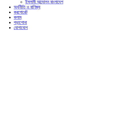
ইসলামী আন্দোলন বাংলাদেশ
অর্থনীতি ও বাণিজ্য
করপোরেট
কলাম
পড়াশোনা
যোগাযোগ