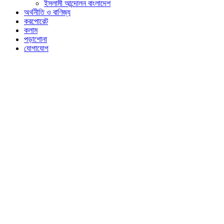
ইসলামী আন্দোলন বাংলাদেশ
অর্থনীতি ও বাণিজ্য
করপোরেট
কলাম
পড়াশোনা
যোগাযোগ