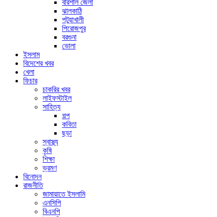
বরিশাল জেলা
ঝালকাঠি
পটুয়াখালী
পিরোজপুর
বরগুনা
ভোলা
ইসলাম
বিদেশের খবর
খেলা
ফিচার
চাকরির খবর
লাইফস্টাইল
সাহিত্য
গল্প
কবিতা
ছড়া
স্বাস্থ্য
কৃষি
শিক্ষা
ভ্রমণ
বিনোদন
রাজনীতি
জামায়াতে ইসলামি
এনসিপি
বিএনপি