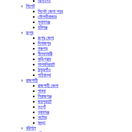
ঝিনাইদহ
সিলেট
সিলেট জেলা শহর
মৌলভীবাজার
সুনামগঞ্জ
হবিগঞ্জ
রংপুর
রংপুর জেলা
দিনাজপুর
পঞ্চগড়
নীলফামারী
কুড়িগ্রাম
লালমনিরহাট
ঠাকুরগাঁও
গাইবান্ধা
রাজশাহী
রাজশাহী জেলা
পাবনা
সিরাজগঞ্জ
জয়পুরহাট
নওগাঁ
নবাবগঞ্জ
নাটোর
বগুড়া
বরিশাল