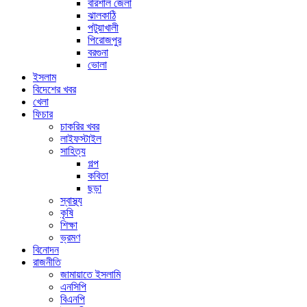
বরিশাল জেলা
ঝালকাঠি
পটুয়াখালী
পিরোজপুর
বরগুনা
ভোলা
ইসলাম
বিদেশের খবর
খেলা
ফিচার
চাকরির খবর
লাইফস্টাইল
সাহিত্য
গল্প
কবিতা
ছড়া
স্বাস্থ্য
কৃষি
শিক্ষা
ভ্রমণ
বিনোদন
রাজনীতি
জামায়াতে ইসলামি
এনসিপি
বিএনপি