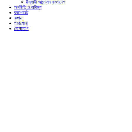
ইসলামী আন্দোলন বাংলাদেশ
অর্থনীতি ও বাণিজ্য
করপোরেট
কলাম
পড়াশোনা
যোগাযোগ