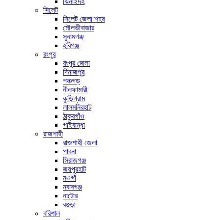
ঝিনাইদহ
সিলেট
সিলেট জেলা শহর
মৌলভীবাজার
সুনামগঞ্জ
হবিগঞ্জ
রংপুর
রংপুর জেলা
দিনাজপুর
পঞ্চগড়
নীলফামারী
কুড়িগ্রাম
লালমনিরহাট
ঠাকুরগাঁও
গাইবান্ধা
রাজশাহী
রাজশাহী জেলা
পাবনা
সিরাজগঞ্জ
জয়পুরহাট
নওগাঁ
নবাবগঞ্জ
নাটোর
বগুড়া
বরিশাল