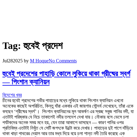
Tag:
হুবেই প্রদেশ
Jul
28
2025
by
M Hoque
No Comments
হুবেই প্রদেশের পাহাড়ি কোলে লুকিয়ে থাকা গ্রীষ্মের স্বর্গ
— পিংশান ক্যানিয়ন
বিদেশের খবর
চীনের হুবেই প্রদেশের গভীর পাহাড়ের মধ্যে লুকিয়ে থাকা পিংশান ক্যানিয়ন এখনো
অনেকের কাছেই অপরিচিত, কিন্তু যাঁরা একবার এই জায়গার সৌন্দর্য দেখেছেন, তাঁরা একে
বলছেন ‘গ্রীষ্মের স্বর্গ’। পিংশান ক্যানিয়নের মূল আকর্ষণ এর স্বচ্ছ সবুজ পানির নদী, যা
এতটাই পরিষ্কার যে নিচে তাকালেই নদীর তলদেশ দেখা যায়। নৌকায় বসে ভেসে চলা
পর্যটকদের অনেক সময় মনে হয়, যেন তারা আকাশে ভাসছেন — কারণ পানির ওপর
প্রতিবিম্ব এতটাই নিখুঁত যে সেটি জগৎকে উল্টো করে দেখায়। পাহাড়ের দুই পাশে দাঁড়িয়ে
থাকা খাড়া পাথরের দেয়াল আর তার মধ্য দিয়ে বয়ে চলা শান্ত নদী তৈরি করেছে এক