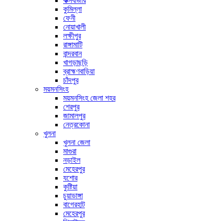
কক্সবাজার
কুমিল্লা
ফেনী
নোয়াখালী
লক্ষীপুর
রাঙ্গামাটি
বান্দরবান
খাগড়াছড়ি
ব্রাহ্মণবাড়িয়া
চাঁদপুর
ময়মনসিংহ
ময়মনসিংহ জেলা শহর
শেরপুর
জামালপুর
নেত্রকোনা
খুলনা
খুলনা জেলা
মাগুরা
নড়াইল
মেহেরপুর
যশোর
কুষ্টিয়া
চুয়াডাঙ্গা
বাগেরহাট
মেহেরপুর