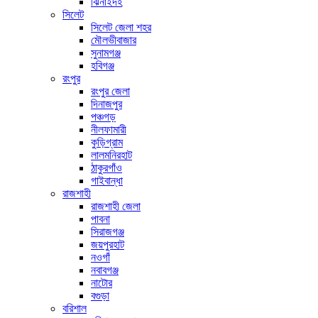
ঝিনাইদহ
সিলেট
সিলেট জেলা শহর
মৌলভীবাজার
সুনামগঞ্জ
হবিগঞ্জ
রংপুর
রংপুর জেলা
দিনাজপুর
পঞ্চগড়
নীলফামারী
কুড়িগ্রাম
লালমনিরহাট
ঠাকুরগাঁও
গাইবান্ধা
রাজশাহী
রাজশাহী জেলা
পাবনা
সিরাজগঞ্জ
জয়পুরহাট
নওগাঁ
নবাবগঞ্জ
নাটোর
বগুড়া
বরিশাল