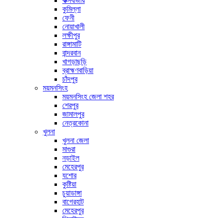
কক্সবাজার
কুমিল্লা
ফেনী
নোয়াখালী
লক্ষীপুর
রাঙ্গামাটি
বান্দরবান
খাগড়াছড়ি
ব্রাহ্মণবাড়িয়া
চাঁদপুর
ময়মনসিংহ
ময়মনসিংহ জেলা শহর
শেরপুর
জামালপুর
নেত্রকোনা
খুলনা
খুলনা জেলা
মাগুরা
নড়াইল
মেহেরপুর
যশোর
কুষ্টিয়া
চুয়াডাঙ্গা
বাগেরহাট
মেহেরপুর