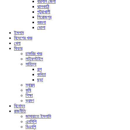
বরিশাল জেলা
ঝালকাঠি
পটুয়াখালী
পিরোজপুর
বরগুনা
ভোলা
ইসলাম
বিদেশের খবর
খেলা
ফিচার
চাকরির খবর
লাইফস্টাইল
সাহিত্য
গল্প
কবিতা
ছড়া
স্বাস্থ্য
কৃষি
শিক্ষা
ভ্রমণ
বিনোদন
রাজনীতি
জামায়াতে ইসলামি
এনসিপি
বিএনপি