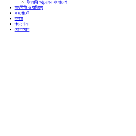
ইসলামী আন্দোলন বাংলাদেশ
অর্থনীতি ও বাণিজ্য
করপোরেট
কলাম
পড়াশোনা
যোগাযোগ