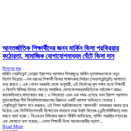
আন্তর্জাতিক শিক্ষার্থীদের জন্য মার্কিন ভিসা প্রক্রিয়ায়
কঠোরতা, সামাজিক যোগাযোগমাধ্যম ঘেঁটে ভিসা দান
বিদেশের খবর
মার্কিন প্রেসিডেন্ট ডোনাল্ড ট্রাম্পের প্রশাসন বিশ্বজুড়ে মার্কিন দূতাবাসগুলোকে নতুন
নির্দেশ দিয়েছে—সব ধরনের শিক্ষার্থী ভিসার সাক্ষাৎকার নির্ধারণ (অ্যাপয়েন্টমেন্ট) আপাতত
বন্ধ রাখতে। এক গোপন সরকারি মেমো অনুযায়ী, এই নির্দেশের মূল লক্ষ্য হলো শিক্ষার্থী
ও বিদেশি বিনিময় ভিসার ক্ষেত্রে সামাজিক যোগাযোগমাধ্যমভিত্তিক পর্যবেক্ষণ আরও
কড়াকড়িভাবে বাস্তবায়ন করা। এ সিদ্ধান্ত এমন এক সময় এসেছে যখন ট্রাম্প প্রশাসন
যুক্তরাষ্ট্রের শীর্ষ বিশ্ববিদ্যালয়গুলোর বিরুদ্ধে একটি ব্যাপক অভিযানে নেমেছে।
প্রেসিডেন্ট ট্রাম্প মনে করছেন, এই শিক্ষা প্রতিষ্ঠানগুলো ‘বামপন্থী’ ভাবধারার আধার হয়ে
উঠেছে এবং ফিলিস্তিনপন্থী বিক্ষোভের মাধ্যমে তারা ইহুদি বিদ্বেষ (এন্টিসেমিটিজম) দমন
করতে ব্যর্থ হচ্ছে। সিএনএস নিউজের বরাতে বিবিসি জানিয়েছে, মার্কিন পররাষ্ট্র দপ্তরের
এক মেমোতে বলা হয়েছে—যেসব শিক্ষার্থী ভিসা আবেদনকারীর অ্যাপ...
Read More