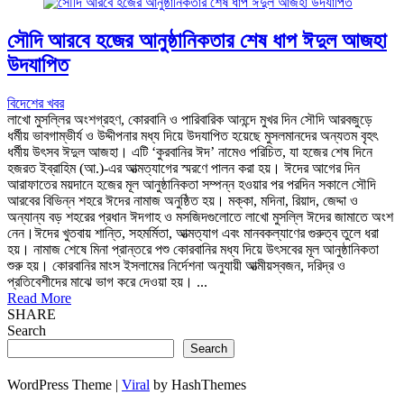
সৌদি আরবে হজের আনুষ্ঠানিকতার শেষ ধাপ ঈদুল আজহা
উদযাপিত
বিদেশের খবর
লাখো মুসল্লির অংশগ্রহণ, কোরবানি ও পারিবারিক আনন্দে মুখর দিন সৌদি আরবজুড়ে
ধর্মীয় ভাবগাম্ভীর্য ও উদ্দীপনার মধ্য দিয়ে উদযাপিত হয়েছে মুসলমানদের অন্যতম বৃহৎ
ধর্মীয় উৎসব ঈদুল আজহা। এটি ‘কুরবানির ঈদ’ নামেও পরিচিত, যা হজের শেষ দিনে
হজরত ইব্রাহিম (আ.)-এর আত্মত্যাগের স্মরণে পালন করা হয়। ঈদের আগের দিন
আরাফাতের ময়দানে হজের মূল আনুষ্ঠানিকতা সম্পন্ন হওয়ার পর পরদিন সকালে সৌদি
আরবের বিভিন্ন শহরে ঈদের নামাজ অনুষ্ঠিত হয়। মক্কা, মদিনা, রিয়াদ, জেদ্দা ও
অন্যান্য বড় শহরের প্রধান ঈদগাহ ও মসজিদগুলোতে লাখো মুসল্লি ঈদের জামাতে অংশ
নেন।ঈদের খুতবায় শান্তি, সহমর্মিতা, আত্মত্যাগ এবং মানবকল্যাণের গুরুত্ব তুলে ধরা
হয়। নামাজ শেষে মিনা প্রান্তরে পশু কোরবানির মধ্য দিয়ে উৎসবের মূল আনুষ্ঠানিকতা
শুরু হয়। কোরবানির মাংস ইসলামের নির্দেশনা অনুযায়ী আত্মীয়স্বজন, দরিদ্র ও
প্রতিবেশীদের মাঝে ভাগ করে দেওয়া হয়। ...
Read More
SHARE
Search
Search
WordPress Theme |
Viral
by HashThemes