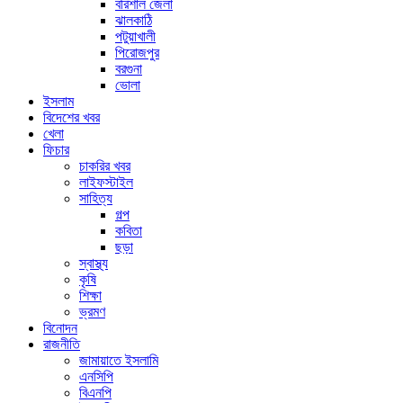
বরিশাল জেলা
ঝালকাঠি
পটুয়াখালী
পিরোজপুর
বরগুনা
ভোলা
ইসলাম
বিদেশের খবর
খেলা
ফিচার
চাকরির খবর
লাইফস্টাইল
সাহিত্য
গল্প
কবিতা
ছড়া
স্বাস্থ্য
কৃষি
শিক্ষা
ভ্রমণ
বিনোদন
রাজনীতি
জামায়াতে ইসলামি
এনসিপি
বিএনপি