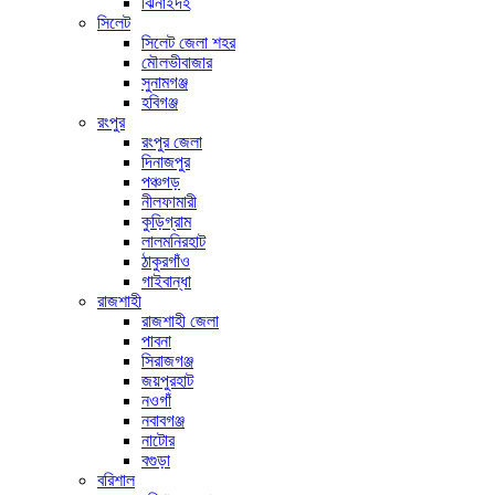
ঝিনাইদহ
সিলেট
সিলেট জেলা শহর
মৌলভীবাজার
সুনামগঞ্জ
হবিগঞ্জ
রংপুর
রংপুর জেলা
দিনাজপুর
পঞ্চগড়
নীলফামারী
কুড়িগ্রাম
লালমনিরহাট
ঠাকুরগাঁও
গাইবান্ধা
রাজশাহী
রাজশাহী জেলা
পাবনা
সিরাজগঞ্জ
জয়পুরহাট
নওগাঁ
নবাবগঞ্জ
নাটোর
বগুড়া
বরিশাল