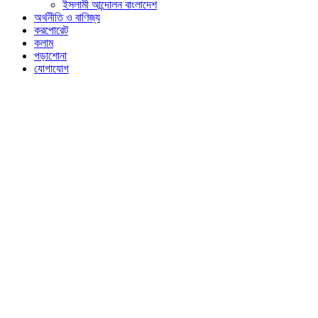
ইসলামী আন্দোলন বাংলাদেশ
অর্থনীতি ও বাণিজ্য
করপোরেট
কলাম
পড়াশোনা
যোগাযোগ