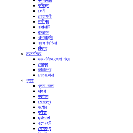
কক্সবাজার
কুমিল্লা
ফেনী
নোয়াখালী
লক্ষীপুর
রাঙ্গামাটি
বান্দরবান
খাগড়াছড়ি
ব্রাহ্মণবাড়িয়া
চাঁদপুর
ময়মনসিংহ
ময়মনসিংহ জেলা শহর
শেরপুর
জামালপুর
নেত্রকোনা
খুলনা
খুলনা জেলা
মাগুরা
নড়াইল
মেহেরপুর
যশোর
কুষ্টিয়া
চুয়াডাঙ্গা
বাগেরহাট
মেহেরপুর