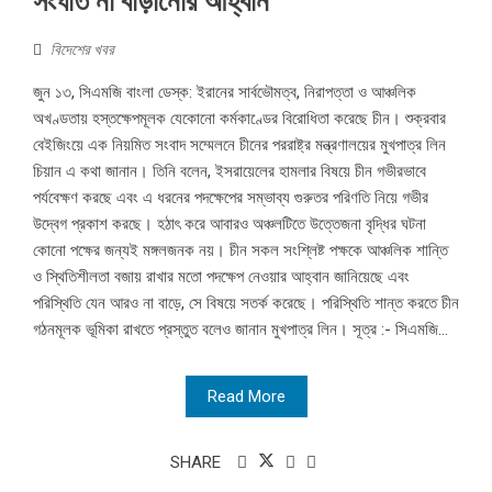
সংঘাত না বাড়ানোর আহ্বান
বিদেশের খবর
জুন ১৩, সিএমজি বাংলা ডেস্ক: ইরানের সার্বভৌমত্ব, নিরাপত্তা ও আঞ্চলিক
অখণ্ডতায় হস্তক্ষেপমূলক যেকোনো কর্মকাণ্ডের বিরোধিতা করেছে চীন। শুক্রবার
বেইজিংয়ে এক নিয়মিত সংবাদ সম্মেলনে চীনের পররাষ্ট্র মন্ত্রণালয়ের মুখপাত্র লিন
চিয়ান এ কথা জানান। তিনি বলেন, ইসরায়েলের হামলার বিষয়ে চীন গভীরভাবে
পর্যবেক্ষণ করছে এবং এ ধরনের পদক্ষেপের সম্ভাব্য গুরুতর পরিণতি নিয়ে গভীর
উদ্বেগ প্রকাশ করছে। হঠাৎ করে আবারও অঞ্চলটিতে উত্তেজনা বৃদ্ধির ঘটনা
কোনো পক্ষের জন্যই মঙ্গলজনক নয়। চীন সকল সংশ্লিষ্ট পক্ষকে আঞ্চলিক শান্তি
ও স্থিতিশীলতা বজায় রাখার মতো পদক্ষেপ নেওয়ার আহ্বান জানিয়েছে এবং
পরিস্থিতি যেন আরও না বাড়ে, সে বিষয়ে সতর্ক করেছে। পরিস্থিতি শান্ত করতে চীন
গঠনমূলক ভূমিকা রাখতে প্রস্তুত বলেও জানান মুখপাত্র লিন। সূত্র :- সিএমজি...
Read More
SHARE