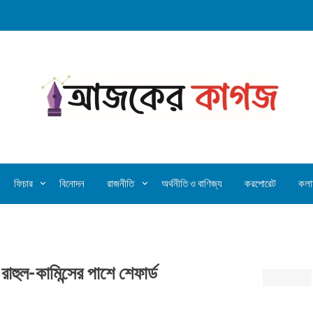
ফিচার
বিনোদন
রাজনীতি
অর্থনীতি ও বাণিজ্য
করপোরেট
কলা
হুল-কামিন্সের পাশে শেফার্ড