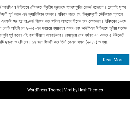
শেফার্ড আইপিএল ইতিহাসে যৌথভাবে দ্বিতীয় দ্রুততম হাফসেঞ্চুরির রেকর্ড গড়েছেন। চেন্নাই সুপার
ি পূর্ণ করেন এই ক্যারিবিয়ান তারকা। শনিবার রাতে এম. চিন্নাস্বামী স্টেডিয়ামে ম্যাচের
। এরপরই শুরু হয় তাণ্ডব! বিশেষ করে খালিল আহমেদ ছিলেন তার রোষানলে। ইনিংসের ১৯তম
যা চলতি আইপিএল ২০২৫-এর সবচেয়ে ব্যয়বহুল ওভার এবং আইপিএল ইতিহাসে তৃতীয় সর্বোচ্চ
চুরি পূর্ণ করেন এই ক্যারিবিয়ান অলরাউন্ডার। বেঙ্গালুরো শেষ পর্যন্ত ২০ ওভারে ৫ উইকেটে
৪টি ছক্কা ও ৬টি চার। ১৪ বলে ফিফটি করে তিনি কেএল রাহুল (২০১৮) ও প্যা...
Read More
WordPress Theme |
Viral
by HashThemes