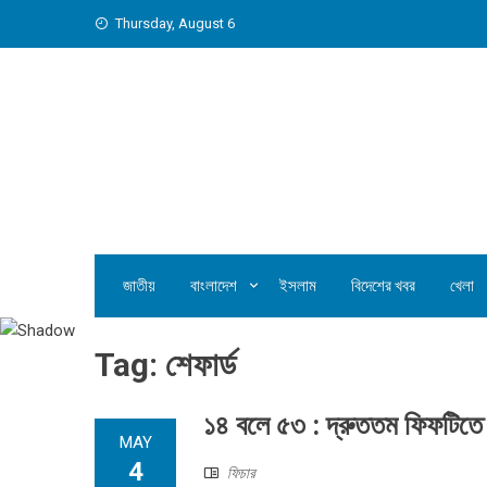
Skip
Thursday, August 6
to
content
জাতীয়
বাংলাদেশ
ইসলাম
বিদেশের খবর
খেলা
Tag:
শেফার্ড
১৪ বলে ৫৩ : দ্রুততম ফিফটিতে রা
MAY
4
ফিচার