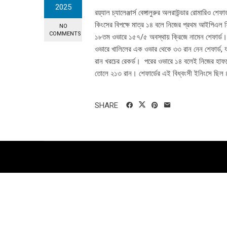
2025
রয়্যাল চ্যালেঞ্জার্স বেঙ্গালুরুর অলরাউন্ডার রোমারিও 
কিংসের বিপক্ষে মাত্র ১৪ বলে নিজের প্রথম আইপিএল ফিফট
NO
COMMENTS
১৮তম ওভারে ১৫৭/৫ অবস্থায় ক্রিজে নামেন শেফার্ড
ওভারে খালিলের এক ওভার থেকে ৩৩ রান নেন শেফার্ড, 
রান খরচের রেকর্ড। পরের ওভারে ১৪ বলেই নিজের হাফসেঞ্
তোলে ২১৩ রান। শেফার্ডের এই বিধ্বংসী ইনিংসে ছিল 
SHARE