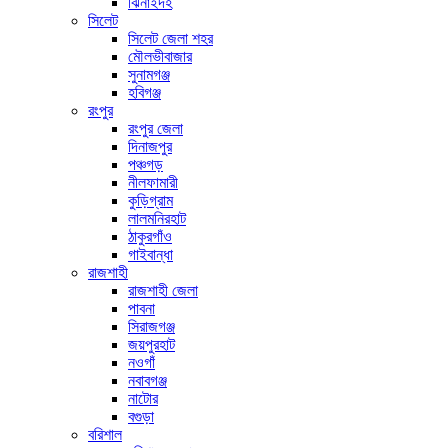
ঝিনাইদহ
সিলেট
সিলেট জেলা শহর
মৌলভীবাজার
সুনামগঞ্জ
হবিগঞ্জ
রংপুর
রংপুর জেলা
দিনাজপুর
পঞ্চগড়
নীলফামারী
কুড়িগ্রাম
লালমনিরহাট
ঠাকুরগাঁও
গাইবান্ধা
রাজশাহী
রাজশাহী জেলা
পাবনা
সিরাজগঞ্জ
জয়পুরহাট
নওগাঁ
নবাবগঞ্জ
নাটোর
বগুড়া
বরিশাল