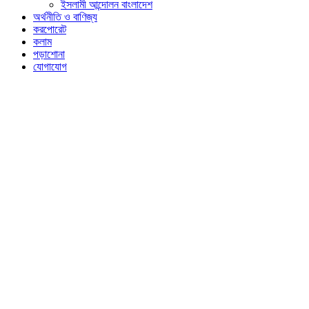
ইসলামী আন্দোলন বাংলাদেশ
অর্থনীতি ও বাণিজ্য
করপোরেট
কলাম
পড়াশোনা
যোগাযোগ