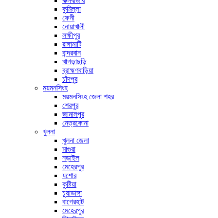
কক্সবাজার
কুমিল্লা
ফেনী
নোয়াখালী
লক্ষীপুর
রাঙ্গামাটি
বান্দরবান
খাগড়াছড়ি
ব্রাহ্মণবাড়িয়া
চাঁদপুর
ময়মনসিংহ
ময়মনসিংহ জেলা শহর
শেরপুর
জামালপুর
নেত্রকোনা
খুলনা
খুলনা জেলা
মাগুরা
নড়াইল
মেহেরপুর
যশোর
কুষ্টিয়া
চুয়াডাঙ্গা
বাগেরহাট
মেহেরপুর