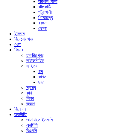
বরিশাল জেলা
ঝালকাঠি
পটুয়াখালী
পিরোজপুর
বরগুনা
ভোলা
ইসলাম
বিদেশের খবর
খেলা
ফিচার
চাকরির খবর
লাইফস্টাইল
সাহিত্য
গল্প
কবিতা
ছড়া
স্বাস্থ্য
কৃষি
শিক্ষা
ভ্রমণ
বিনোদন
রাজনীতি
জামায়াতে ইসলামি
এনসিপি
বিএনপি