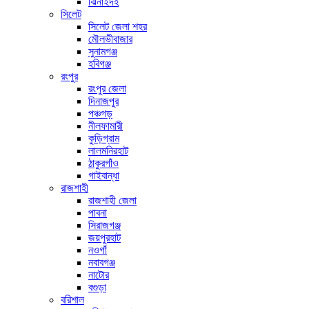
ঝিনাইদহ
সিলেট
সিলেট জেলা শহর
মৌলভীবাজার
সুনামগঞ্জ
হবিগঞ্জ
রংপুর
রংপুর জেলা
দিনাজপুর
পঞ্চগড়
নীলফামারী
কুড়িগ্রাম
লালমনিরহাট
ঠাকুরগাঁও
গাইবান্ধা
রাজশাহী
রাজশাহী জেলা
পাবনা
সিরাজগঞ্জ
জয়পুরহাট
নওগাঁ
নবাবগঞ্জ
নাটোর
বগুড়া
বরিশাল