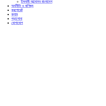
ইসলামী আন্দোলন বাংলাদেশ
অর্থনীতি ও বাণিজ্য
করপোরেট
কলাম
পড়াশোনা
যোগাযোগ