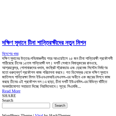
দক্ষিণ সুদানে চীনা শান্তিরক্ষীদের নতুন মিশন
বিদেশের খবর
দক্ষিণ সুদানের উত্তর-পশ্চিমাঞ্চলীয় শহর আওয়েইলে ২৫ জন চীনা শান্তিরক্ষী প্রকৌশলী
পাঠিয়েছে চীনের ১৫তম শান্তিরক্ষী দল। দলটি সেখানে বিমানবন্দরের রানওয়ে,
আশ্রয়কেন্দ্র, গোলাবারুদের গুদাম, কংক্রিট স্ট্রাকচার এবং ড্রেনেজ সিস্টেম নির্মাণের
মতো গুরুত্বপূর্ণ প্রকৌশল কাজ পরিচালনা করবে। গত ডিসেম্বর থেকে দক্ষিণ সুদানে
জাতিসংঘ শান্তিরক্ষা মিশন ইউএনএমআইএসএসস-এর অধীনে এক বছরের মিশনে কাজ
করছে চীনের এই প্রকৌশল দল।এ ছাড়া, চীনা দলটি ইউএনমিস-এর বিভিন্ন ঘাঁটিতে
অবকাঠামোগত সহায়তা দিচ্ছে নিয়মিতভাবে। সূত্র: সিএমজি...
Read More
SHARE
Search
Search
WordPress Theme |
Viral
by HashThemes