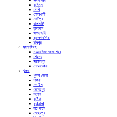
কক্সবাজার
কুমিল্লা
ফেনী
নোয়াখালী
লক্ষীপুর
রাঙ্গামাটি
বান্দরবান
খাগড়াছড়ি
ব্রাহ্মণবাড়িয়া
চাঁদপুর
ময়মনসিংহ
ময়মনসিংহ জেলা শহর
শেরপুর
জামালপুর
নেত্রকোনা
খুলনা
খুলনা জেলা
মাগুরা
নড়াইল
মেহেরপুর
যশোর
কুষ্টিয়া
চুয়াডাঙ্গা
বাগেরহাট
মেহেরপুর