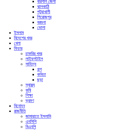
বরিশাল জেলা
ঝালকাঠি
পটুয়াখালী
পিরোজপুর
বরগুনা
ভোলা
ইসলাম
বিদেশের খবর
খেলা
ফিচার
চাকরির খবর
লাইফস্টাইল
সাহিত্য
গল্প
কবিতা
ছড়া
স্বাস্থ্য
কৃষি
শিক্ষা
ভ্রমণ
বিনোদন
রাজনীতি
জামায়াতে ইসলামি
এনসিপি
বিএনপি