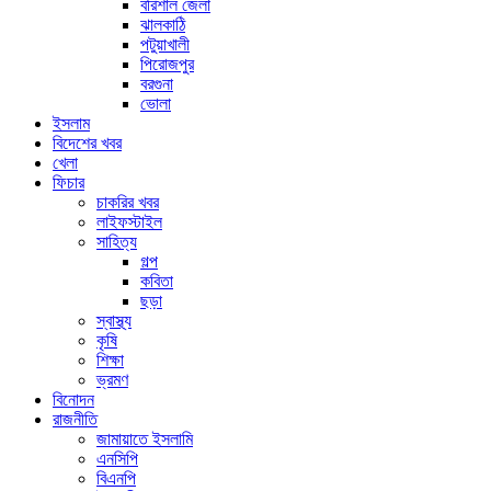
বরিশাল জেলা
ঝালকাঠি
পটুয়াখালী
পিরোজপুর
বরগুনা
ভোলা
ইসলাম
বিদেশের খবর
খেলা
ফিচার
চাকরির খবর
লাইফস্টাইল
সাহিত্য
গল্প
কবিতা
ছড়া
স্বাস্থ্য
কৃষি
শিক্ষা
ভ্রমণ
বিনোদন
রাজনীতি
জামায়াতে ইসলামি
এনসিপি
বিএনপি