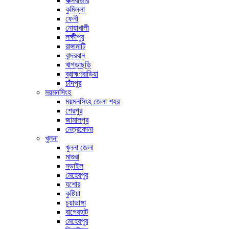
কক্সবাজার
কুমিল্লা
ফেনী
নোয়াখালী
লক্ষীপুর
রাঙ্গামাটি
বান্দরবান
খাগড়াছড়ি
ব্রাহ্মণবাড়িয়া
চাঁদপুর
ময়মনসিংহ
ময়মনসিংহ জেলা শহর
শেরপুর
জামালপুর
নেত্রকোনা
খুলনা
খুলনা জেলা
মাগুরা
নড়াইল
মেহেরপুর
যশোর
কুষ্টিয়া
চুয়াডাঙ্গা
বাগেরহাট
মেহেরপুর