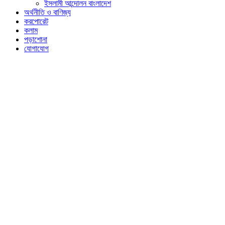
ইসলামী আন্দোলন বাংলাদেশ
অর্থনীতি ও বাণিজ্য
করপোরেট
কলাম
পড়াশোনা
যোগাযোগ