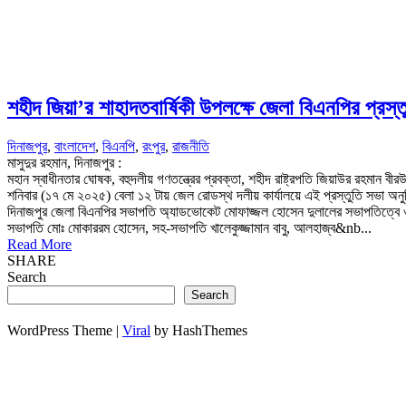
শহীদ জিয়া’র শাহাদতবার্ষিকী উপলক্ষে জেলা বিএনপির প্রস্ত
দিনাজপুর
,
বাংলাদেশ
,
বিএনপি
,
রংপুর
,
রাজনীতি
মাসুদুর রহমান, দিনাজপুর :
মহান স্বাধীনতার ঘোষক, বহুদলীয় গণতন্ত্রের প্রবক্তা, শহীদ রাষ্ট্রপতি জিয়াউর রহমান 
শনিবার (১৭ মে ২০২৫) বেলা ১২ টায় জেল রোডস্থ দলীয় কার্যালয়ে এই প্রস্তুতি সভা অনুষ
দিনাজপুর জেলা বিএনপির সভাপতি অ্যাডভোকেট মোফাজ্জল হোসেন দুলালের সভাপতিত্বে ও ভা
সভাপতি মোঃ মোকাররম হোসেন, সহ-সভাপতি খালেকুজ্জামান বাবু, আলহাজ্ব&nb...
Read More
SHARE
Search
Search
WordPress Theme |
Viral
by HashThemes