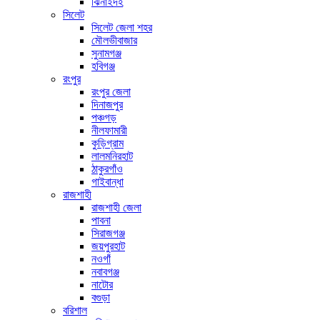
ঝিনাইদহ
সিলেট
সিলেট জেলা শহর
মৌলভীবাজার
সুনামগঞ্জ
হবিগঞ্জ
রংপুর
রংপুর জেলা
দিনাজপুর
পঞ্চগড়
নীলফামারী
কুড়িগ্রাম
লালমনিরহাট
ঠাকুরগাঁও
গাইবান্ধা
রাজশাহী
রাজশাহী জেলা
পাবনা
সিরাজগঞ্জ
জয়পুরহাট
নওগাঁ
নবাবগঞ্জ
নাটোর
বগুড়া
বরিশাল