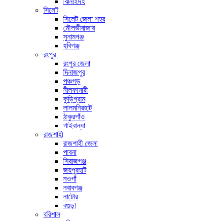
ঝিনাইদহ
সিলেট
সিলেট জেলা শহর
মৌলভীবাজার
সুনামগঞ্জ
হবিগঞ্জ
রংপুর
রংপুর জেলা
দিনাজপুর
পঞ্চগড়
নীলফামারী
কুড়িগ্রাম
লালমনিরহাট
ঠাকুরগাঁও
গাইবান্ধা
রাজশাহী
রাজশাহী জেলা
পাবনা
সিরাজগঞ্জ
জয়পুরহাট
নওগাঁ
নবাবগঞ্জ
নাটোর
বগুড়া
বরিশাল