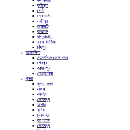
কক্সবাজার
কুমিল্লা
ফেনী
নোয়াখালী
লক্ষীপুর
রাঙ্গামাটি
বান্দরবান
খাগড়াছড়ি
ব্রাহ্মণবাড়িয়া
চাঁদপুর
ময়মনসিংহ
ময়মনসিংহ জেলা শহর
শেরপুর
জামালপুর
নেত্রকোনা
খুলনা
খুলনা জেলা
মাগুরা
নড়াইল
মেহেরপুর
যশোর
কুষ্টিয়া
চুয়াডাঙ্গা
বাগেরহাট
মেহেরপুর