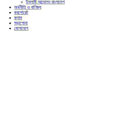
ইসলামী আন্দোলন বাংলাদেশ
অর্থনীতি ও বাণিজ্য
করপোরেট
কলাম
পড়াশোনা
যোগাযোগ