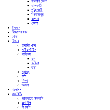
বরিশাল জেলা
ঝালকাঠি
পটুয়াখালী
পিরোজপুর
বরগুনা
ভোলা
ইসলাম
বিদেশের খবর
খেলা
ফিচার
চাকরির খবর
লাইফস্টাইল
সাহিত্য
গল্প
কবিতা
ছড়া
স্বাস্থ্য
কৃষি
শিক্ষা
ভ্রমণ
বিনোদন
রাজনীতি
জামায়াতে ইসলামি
এনসিপি
বিএনপি