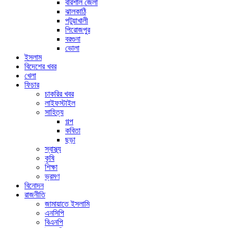
বরিশাল জেলা
ঝালকাঠি
পটুয়াখালী
পিরোজপুর
বরগুনা
ভোলা
ইসলাম
বিদেশের খবর
খেলা
ফিচার
চাকরির খবর
লাইফস্টাইল
সাহিত্য
গল্প
কবিতা
ছড়া
স্বাস্থ্য
কৃষি
শিক্ষা
ভ্রমণ
বিনোদন
রাজনীতি
জামায়াতে ইসলামি
এনসিপি
বিএনপি