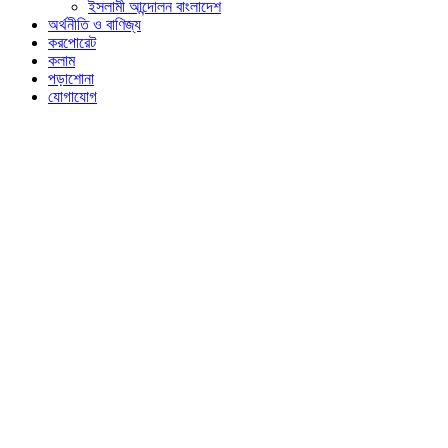
ইসলামী আন্দোলন বাংলাদেশ
অর্থনীতি ও বাণিজ্য
করপোরেট
কলাম
পড়াশোনা
যোগাযোগ