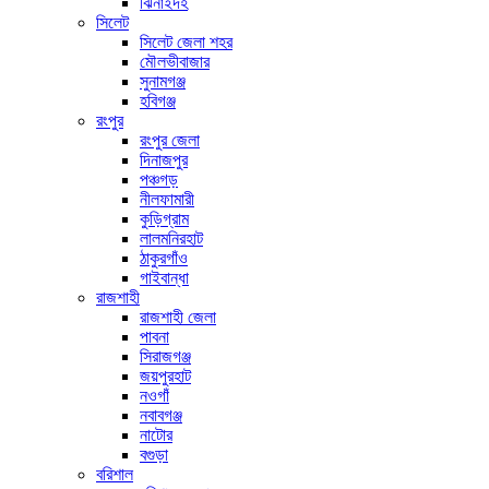
ঝিনাইদহ
সিলেট
সিলেট জেলা শহর
মৌলভীবাজার
সুনামগঞ্জ
হবিগঞ্জ
রংপুর
রংপুর জেলা
দিনাজপুর
পঞ্চগড়
নীলফামারী
কুড়িগ্রাম
লালমনিরহাট
ঠাকুরগাঁও
গাইবান্ধা
রাজশাহী
রাজশাহী জেলা
পাবনা
সিরাজগঞ্জ
জয়পুরহাট
নওগাঁ
নবাবগঞ্জ
নাটোর
বগুড়া
বরিশাল