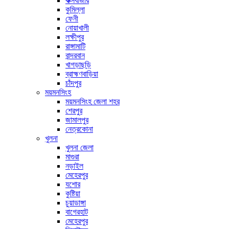
কক্সবাজার
কুমিল্লা
ফেনী
নোয়াখালী
লক্ষীপুর
রাঙ্গামাটি
বান্দরবান
খাগড়াছড়ি
ব্রাহ্মণবাড়িয়া
চাঁদপুর
ময়মনসিংহ
ময়মনসিংহ জেলা শহর
শেরপুর
জামালপুর
নেত্রকোনা
খুলনা
খুলনা জেলা
মাগুরা
নড়াইল
মেহেরপুর
যশোর
কুষ্টিয়া
চুয়াডাঙ্গা
বাগেরহাট
মেহেরপুর