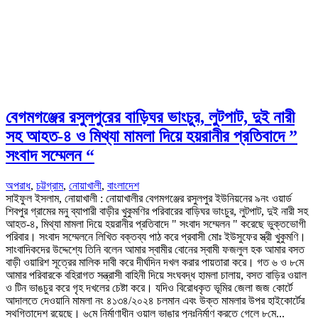
বেগমগঞ্জের রসুলপুরের বাড়িঘর ভাংচুর, লুটপাট, দুই নারী
সহ আহত-৪ ও মিথ্যা মামলা দিয়ে হয়রানীর প্রতিবাদে ”
সংবাদ সম্মেলন “
অপরাধ
,
চট্টগ্রাম
,
নোয়াখালী
,
বাংলাদেশ
সাইফুল ইসলাম, নোয়াখালী : নোয়াখালীর বেগমগঞ্জের রসুলপুর ইউনিয়নের ৯নং ওয়ার্ড
শিবপুর গ্রামের মনু ব্যাপারী বাড়ীর খুকুমণির পরিবারের বাড়িঘর ভাংচুর, লুটপাট, দুই নারী সহ
আহত-৪, মিথ্যা মামলা দিয়ে হয়রানীর প্রতিবাদে " সংবাদ সম্মেলন " করেছে ভুক্তভোগী
পরিবার। সংবাদ সম্মেলনে লিখিত বক্তব্য পাঠ করে প্রবাসী মোঃ ইউসুফের স্ত্রী খুকুমণি।
সাংবাদিকদের উদ্দেশ্যে তিনি বলেন আমার স্বামীর বোনের স্বামী ফজলুল হক আমার বসত
বাড়ী ওয়ারিশ সূত্রের মালিক দাবী করে দীর্ঘদিন দখল করার পায়তারা করে। গত ৬ ও ৮মে
আমার পরিবারকে বহিরাগত সন্ত্রাসী বাহিনী দিয়ে সংঘবদ্ধ হামলা চালায়, বসত বাড়ির ওয়াল
ও টিন ভাঙচুর করে গৃহ দখলের চেষ্টা করে। যদিও বিরোধকৃত ভূমির জেলা জজ কোর্টে
আদালতে দেওয়ানি মামলা নং ৪১৩৪/২০২৪ চলমান এবং উক্ত মামলার উপর হাইকোর্টের
স্থগিতাদেশ রয়েছে। ৬মে নির্মাণাধীন ওয়াল ভাঙার পুনঃনির্মাণ করতে গেলে ৮মে...