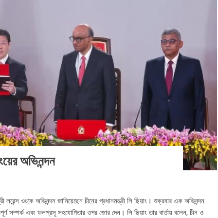
়াংয়ের অভিনন্দন
মন্ত্রী লরেন্স ওংকে অভিনন্দন জানিয়েছেন চীনের প্রধানমন্ত্রী লি ছিয়াং। শুক্রবার এক অভিনন্দন
্ধুত্বপূর্ণ সম্পর্ক এবং ফলপ্রসূ সহযোগিতার ওপর জোর দেন। লি ছিয়াং তার বার্তায় বলেন, চীন ও