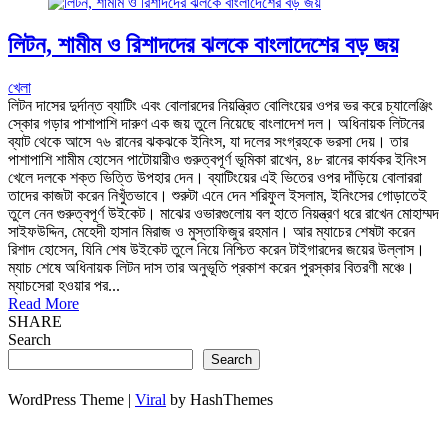
লিটন, শামীম ও রিশাদদের ঝলকে বাংলাদেশের বড় জয়
খেলা
লিটন দাসের দুর্দান্ত ব্যাটিং এবং বোলারদের নিয়ন্ত্রিত বোলিংয়ের ওপর ভর করে চ্যালেঞ্জিং
স্কোর গড়ার পাশাপাশি দারুণ এক জয় তুলে নিয়েছে বাংলাদেশ দল। অধিনায়ক লিটনের
ব্যাট থেকে আসে ৭৬ রানের ঝকঝকে ইনিংস, যা দলের সংগ্রহকে ভরসা দেয়। তার
পাশাপাশি শামীম হোসেন পাটোয়ারীও গুরুত্বপূর্ণ ভূমিকা রাখেন, ৪৮ রানের কার্যকর ইনিংস
খেলে দলকে শক্ত ভিত্তি উপহার দেন। ব্যাটিংয়ের এই ভিতের ওপর দাঁড়িয়ে বোলাররা
তাদের কাজটা করেন নিখুঁতভাবে। শুরুটা এনে দেন শরিফুল ইসলাম, ইনিংসের গোড়াতেই
তুলে নেন গুরুত্বপূর্ণ উইকেট। মাঝের ওভারগুলোয় বল হাতে নিয়ন্ত্রণ ধরে রাখেন মোহাম্মদ
সাইফউদ্দিন, মেহেদী হাসান মিরাজ ও মুস্তাফিজুর রহমান। আর ম্যাচের শেষটা করেন
রিশাদ হোসেন, যিনি শেষ উইকেট তুলে নিয়ে নিশ্চিত করেন টাইগারদের জয়ের উল্লাস।
ম্যাচ শেষে অধিনায়ক লিটন দাস তার অনুভূতি প্রকাশ করেন পুরস্কার বিতরণী মঞ্চে।
ম্যাচসেরা হওয়ার পর...
Read More
SHARE
Search
Search
WordPress Theme |
Viral
by HashThemes