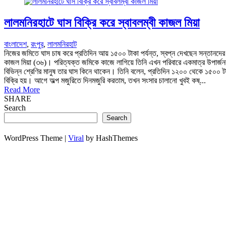
লালমনিরহাটে ঘাস বিক্রি করে স্বাবলম্বী কাজল মিয়া
বাংলাদেশ
,
রংপুর
,
লালমনিরহাট
নিজের জমিতে ঘাস চাষ করে প্রতিদিন আয় ১৫০০ টাকা পর্যন্ত, স্বপ্ন দেখছেন সন্তানদের 
কাজল মিয়া (৩৬)। পরিত্যক্ত জমিকে কাজে লাগিয়ে তিনি এখন পরিবারে একমাত্র উপার্জন
বিভিন্ন শ্রেণির মানুষ তার ঘাস কিনে থাকেন। তিনি বলেন, প্রতিদিন ১২০০ থেকে ১৫০০ টাক
বিক্রি হয়। আগে অল্প মজুরিতে দিনমজুরি করতাম, তখন সংসার চালানো খুবই কষ্...
Read More
SHARE
Search
Search
WordPress Theme |
Viral
by HashThemes