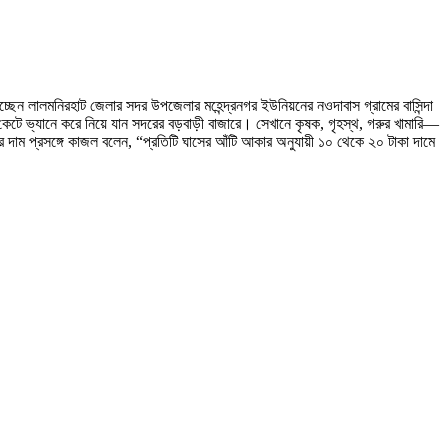
্ছেন লালমনিরহাট জেলার সদর উপজেলার মহেন্দ্রনগর ইউনিয়নের নওদাবাস গ্রামের বাসিন্দা
ে ভ্যানে করে নিয়ে যান সদরের বড়বাড়ী বাজারে। সেখানে কৃষক, গৃহস্থ, গরুর খামারি—
র দাম প্রসঙ্গে কাজল বলেন, “প্রতিটি ঘাসের আঁটি আকার অনুযায়ী ১০ থেকে ২০ টাকা দামে