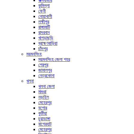
কক্সবাজার
কুমিল্লা
ফেনী
নোয়াখালী
লক্ষীপুর
রাঙ্গামাটি
বান্দরবান
খাগড়াছড়ি
ব্রাহ্মণবাড়িয়া
চাঁদপুর
ময়মনসিংহ
ময়মনসিংহ জেলা শহর
শেরপুর
জামালপুর
নেত্রকোনা
খুলনা
খুলনা জেলা
মাগুরা
নড়াইল
মেহেরপুর
যশোর
কুষ্টিয়া
চুয়াডাঙ্গা
বাগেরহাট
মেহেরপুর