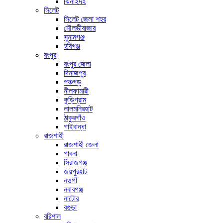
ঝিনাইদহ
সিলেট
সিলেট জেলা শহর
মৌলভীবাজার
সুনামগঞ্জ
হবিগঞ্জ
রংপুর
রংপুর জেলা
দিনাজপুর
পঞ্চগড়
নীলফামারী
কুড়িগ্রাম
লালমনিরহাট
ঠাকুরগাঁও
গাইবান্ধা
রাজশাহী
রাজশাহী জেলা
পাবনা
সিরাজগঞ্জ
জয়পুরহাট
নওগাঁ
নবাবগঞ্জ
নাটোর
বগুড়া
বরিশাল