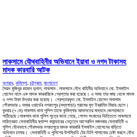
লাকসামে যৌথবাহিনীর অভিযানে ইয়াবা ও নগদ টাকাসহ
মাদক কারবারি আটক
অপরাধ
,
কুমিল্লা
,
চট্টগ্রাম
,
বাংলাদেশ
সৈয়দ মুজিবুর রহমান দুলাল, লাকসাম : লাকসামে যৌথ বাহিনীর অভিযানে মো. ইসমাইল
হোসেন নামে এক মাদক কারবারিকে গ্রেপ্তার করা হয়েছে। এ সময় তার কাছ থেকে মাদক
ও নগদ টাকা উদ্ধার করা হয়েছে। গ্রেপ্তারকৃত মো. ইসমাইল হোসেন লাকসাম
পৌরসভার ১ নম্বর ওয়ার্ডের নশরতপুর (মধ্যপাড়া) গ্রামের মৃত ইব্রাহিম মিয়ার ছেলে।
বুধবার (৭ মে) লাকসাম থানা পুলিশ তাকে কুমিল্লার আদালতের মাধ্যমে জেলহাজতে
পাঠিয়েছে।লাকসাম থানা পুলিশ সূত্রে জানা গেছে, গোপন সংবাদের ভিত্তিতে লাকসামে
দায়িত্বরত সেনাবাহিনীর ক্যাম্প কমান্ডারের নেতৃত্বে আগেরদিন মঙ্গলবার সেনাবাহিনী ও
পুলিশ যৌথভাবে পৌরসভার নশরতপুরে মাদক কারবারি ইসমাইল হোসেনের বাড়িতে
অভিযান চালায়। সেনাবাহিনী ও পুলিশের উপস্থিতি টের তিনি পালানোর চেষ্টা করলে যৌথ