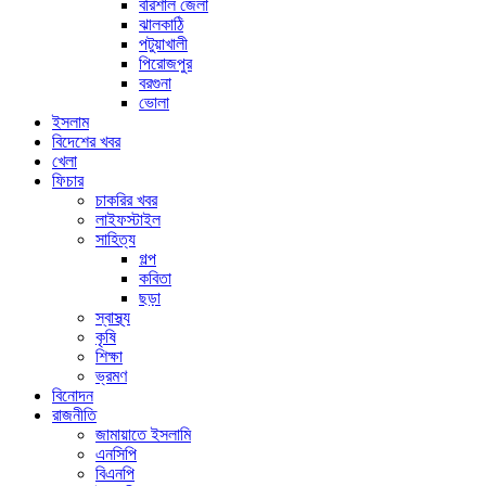
বরিশাল জেলা
ঝালকাঠি
পটুয়াখালী
পিরোজপুর
বরগুনা
ভোলা
ইসলাম
বিদেশের খবর
খেলা
ফিচার
চাকরির খবর
লাইফস্টাইল
সাহিত্য
গল্প
কবিতা
ছড়া
স্বাস্থ্য
কৃষি
শিক্ষা
ভ্রমণ
বিনোদন
রাজনীতি
জামায়াতে ইসলামি
এনসিপি
বিএনপি