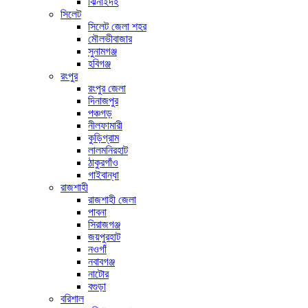
ঝিনাইদহ
সিলেট
সিলেট জেলা শহর
মৌলভীবাজার
সুনামগঞ্জ
হবিগঞ্জ
রংপুর
রংপুর জেলা
দিনাজপুর
পঞ্চগড়
নীলফামারী
কুড়িগ্রাম
লালমনিরহাট
ঠাকুরগাঁও
গাইবান্ধা
রাজশাহী
রাজশাহী জেলা
পাবনা
সিরাজগঞ্জ
জয়পুরহাট
নওগাঁ
নবাবগঞ্জ
নাটোর
বগুড়া
বরিশাল