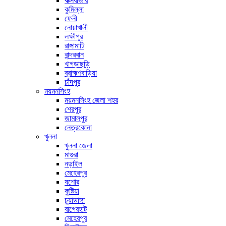
কক্সবাজার
কুমিল্লা
ফেনী
নোয়াখালী
লক্ষীপুর
রাঙ্গামাটি
বান্দরবান
খাগড়াছড়ি
ব্রাহ্মণবাড়িয়া
চাঁদপুর
ময়মনসিংহ
ময়মনসিংহ জেলা শহর
শেরপুর
জামালপুর
নেত্রকোনা
খুলনা
খুলনা জেলা
মাগুরা
নড়াইল
মেহেরপুর
যশোর
কুষ্টিয়া
চুয়াডাঙ্গা
বাগেরহাট
মেহেরপুর