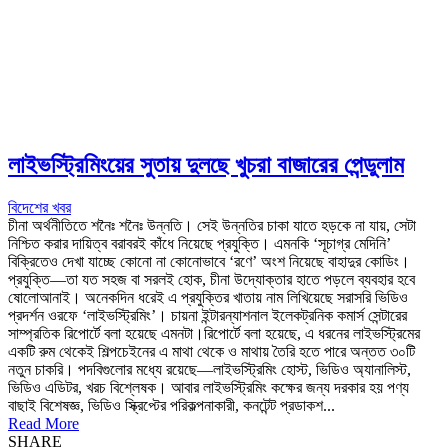
লাইভস্ট্রিমিংয়ের সুতায় দুলছে খুচরা বাজারের পেন্ডুলাম
বিদেশের খবর
চীনা অর্থনীতিতে শনৈঃ শনৈঃ উন্নতি। সেই উন্নতির চাকা যাতে হড়কে না যায়, সেটা
নিশ্চিত করার দায়িত্ব বরাবরই কাঁধে নিয়েছে প্রযুক্তি। এমনকি ‘সূচাগ্র মেদিনি’
বিক্রিতেও দেখা যাচ্ছে কোনো না কোনোভাবে ‘রণে’ অংশ নিয়েছে বাহাদুর কোডিং।
প্রযুক্তি—তা যত সহজ বা সরলই হোক, চীনা উদ্যোক্তার হাতে পড়লে ব্যবহার হবে
ষোলোআনাই। অনেকদিন ধরেই এ প্রযুক্তির খাতায় নাম লিখিয়েছে সরাসরি ভিডিও
প্রদর্শন ওরফে ‘লাইভস্ট্রিমিং’। চায়না ইন্টারন্যাশনাল ইলেকট্রনিক কমার্স সেন্টারের
সাম্প্রতিক রিপোর্টে বলা হয়েছে এমনটা।রিপোর্টে বলা হয়েছে, এ ধরনের লাইভস্ট্রিমের
একটি রুম থেকেই শিল্পচেইনের এ মাথা থেকে ও মাথায় তৈরি হতে পারে অন্তত ৩০টি
নতুন চাকরি। পদবিগুলোর মধ্যে রয়েছে—লাইভস্ট্রিমিং হোস্ট, ভিডিও অ্যানালিস্ট,
ভিডিও এডিটর, খরচ বিশ্লেষক। আবার লাইভস্ট্রিমিং কক্ষের জন্য দরকার হয় পণ্য
বাছাই বিশেষজ্ঞ, ভিডিও স্ক্রিপ্টের পরিকল্পনাকারী, কনটেন্ট প্রডাকশ...
Read More
SHARE