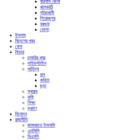
বরিশাল জেলা
ঝালকাঠি
পটুয়াখালী
পিরোজপুর
বরগুনা
ভোলা
ইসলাম
বিদেশের খবর
খেলা
ফিচার
চাকরির খবর
লাইফস্টাইল
সাহিত্য
গল্প
কবিতা
ছড়া
স্বাস্থ্য
কৃষি
শিক্ষা
ভ্রমণ
বিনোদন
রাজনীতি
জামায়াতে ইসলামি
এনসিপি
বিএনপি