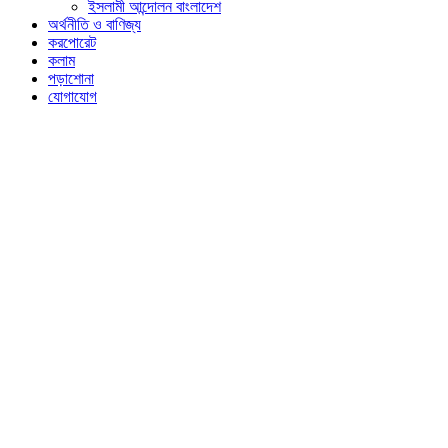
ইসলামী আন্দোলন বাংলাদেশ
অর্থনীতি ও বাণিজ্য
করপোরেট
কলাম
পড়াশোনা
যোগাযোগ