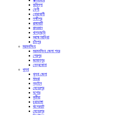
কক্সবাজার
কুমিল্লা
ফেনী
নোয়াখালী
লক্ষীপুর
রাঙ্গামাটি
বান্দরবান
খাগড়াছড়ি
ব্রাহ্মণবাড়িয়া
চাঁদপুর
ময়মনসিংহ
ময়মনসিংহ জেলা শহর
শেরপুর
জামালপুর
নেত্রকোনা
খুলনা
খুলনা জেলা
মাগুরা
নড়াইল
মেহেরপুর
যশোর
কুষ্টিয়া
চুয়াডাঙ্গা
বাগেরহাট
মেহেরপুর