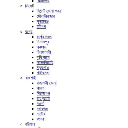
ঝিনাইদহ
সিলেট
সিলেট জেলা শহর
মৌলভীবাজার
সুনামগঞ্জ
হবিগঞ্জ
রংপুর
রংপুর জেলা
দিনাজপুর
পঞ্চগড়
নীলফামারী
কুড়িগ্রাম
লালমনিরহাট
ঠাকুরগাঁও
গাইবান্ধা
রাজশাহী
রাজশাহী জেলা
পাবনা
সিরাজগঞ্জ
জয়পুরহাট
নওগাঁ
নবাবগঞ্জ
নাটোর
বগুড়া
বরিশাল