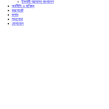
ইসলামী আন্দোলন বাংলাদেশ
অর্থনীতি ও বাণিজ্য
করপোরেট
কলাম
পড়াশোনা
যোগাযোগ