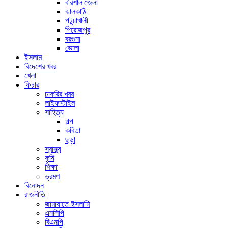
বরিশাল জেলা
ঝালকাঠি
পটুয়াখালী
পিরোজপুর
বরগুনা
ভোলা
ইসলাম
বিদেশের খবর
খেলা
ফিচার
চাকরির খবর
লাইফস্টাইল
সাহিত্য
গল্প
কবিতা
ছড়া
স্বাস্থ্য
কৃষি
শিক্ষা
ভ্রমণ
বিনোদন
রাজনীতি
জামায়াতে ইসলামি
এনসিপি
বিএনপি