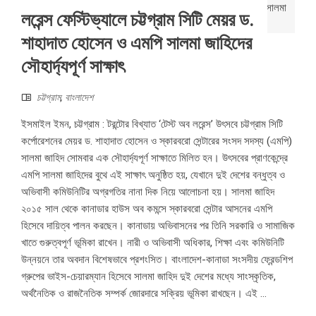
লরেন্স ফেস্টিভ্যালে চট্টগ্রাম সিটি মেয়র ড.
শাহাদাত হোসেন ও এমপি সালমা জাহিদের
সৌহার্দ্যপূর্ণ সাক্ষাৎ
চট্টগ্রাম
,
বাংলাদেশ
ইসমাইল ইমন, চট্টগ্রাম : টরন্টোর বিখ্যাত ‘টেস্ট অব লরেন্স’ উৎসবে চট্টগ্রাম সিটি
কর্পোরেশনের মেয়র ড. শাহাদাত হোসেন ও স্কারবরো সেন্টারের সংসদ সদস্য (এমপি)
সালমা জাহিদ সোমবার এক সৌহার্দ্যপূর্ণ সাক্ষাতে মিলিত হন। উৎসবের প্রাণকেন্দ্রে
এমপি সালমা জাহিদের বুথে এই সাক্ষাৎ অনুষ্ঠিত হয়, যেখানে দুই দেশের বন্ধুত্ব ও
অভিবাসী কমিউনিটির অগ্রগতির নানা দিক নিয়ে আলোচনা হয়। সালমা জাহিদ
২০১৫ সাল থেকে কানাডার হাউস অব কমন্সে স্কারবরো সেন্টার আসনের এমপি
হিসেবে দায়িত্ব পালন করছেন। কানাডায় অভিবাসনের পর তিনি সরকারি ও সামাজিক
খাতে গুরুত্বপূর্ণ ভূমিকা রাখেন। নারী ও অভিবাসী অধিকার, শিক্ষা এবং কমিউনিটি
উন্নয়নে তার অবদান বিশেষভাবে প্রশংসিত। বাংলাদেশ-কানাডা সংসদীয় ফ্রেন্ডশিপ
গ্রুপের ভাইস-চেয়ারম্যান হিসেবে সালমা জাহিদ দুই দেশের মধ্যে সাংস্কৃতিক,
অর্থনৈতিক ও রাজনৈতিক সম্পর্ক জোরদারে সক্রিয় ভূমিকা রাখছেন। এই ...