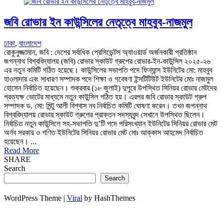
জবি রোভার ইন কাউন্সিলের নেতৃত্বে মাহবুব-নাজমুল
ঢাকা
,
বাংলাদেশ
রোকুনুজ্জামান, জবি : দেশের সর্বাধিক প্রেসিডেন্টস অ্যাওয়ার্ড অর্জনকারী প্রতিষ্ঠান
জগন্নাথ বিশ্ববিদ্যালয় (জবি) রোভার স্কাউট গ্রুপের রোভার-ইন-কাউন্সিল ২০২৫-২৬
এর নতুন কমিটি গঠিত হয়েছে। কাউন্সিলের সভাপতি পদে ফিন্যান্স ইউনিটের মো: মাহবুব
হাওলাদার এবং সাধারণ সম্পাদক পদে শিক্ষা ও গবেষণা ইন্সটিটিউট ইউনিটের মোঃ নাজমুল
হোসেন নির্বাচিত হয়েছেন। শুক্রবার (১৮ জুলাই) দুপুরে উপস্থিত সিনিয়র রোভার মেটদের
প্রত্যক্ষ ভোটের মাধ্যমে নতুন কাউন্সিল গঠিত হয়। এরপর জবি রোভার স্কাউট গ্রুপ
সম্পাদক ড. মো: মিন্টু আলী বিশ্বাস নব নির্বাচিত কমিটি ঘোষণা করেন। তখন জগন্নাথ
বিশ্ববিদ্যালয় রোভার স্কাউট গ্রুপের প্রাক্তন সদস্যবৃন্দ সেখানে উপস্থিত ছিলেন।
নির্বাচিত নতুন কাউন্সিলে সহ-সভাপতি দু’টি পদে পরিসংখ্যান ইউনিটের সিনিয়র রোভার মেট
অর্নব সরকার ও গণিত ইউনিটের সিনিয়র রোভার মেট মোঃ আক্কাস আহমেদ নির্বাচিত
হয়েছেন। ...
Read More
SHARE
Search
Search
WordPress Theme |
Viral
by HashThemes