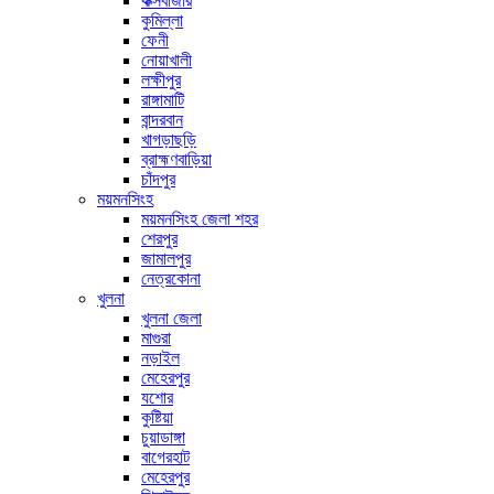
কক্সবাজার
কুমিল্লা
ফেনী
নোয়াখালী
লক্ষীপুর
রাঙ্গামাটি
বান্দরবান
খাগড়াছড়ি
ব্রাহ্মণবাড়িয়া
চাঁদপুর
ময়মনসিংহ
ময়মনসিংহ জেলা শহর
শেরপুর
জামালপুর
নেত্রকোনা
খুলনা
খুলনা জেলা
মাগুরা
নড়াইল
মেহেরপুর
যশোর
কুষ্টিয়া
চুয়াডাঙ্গা
বাগেরহাট
মেহেরপুর