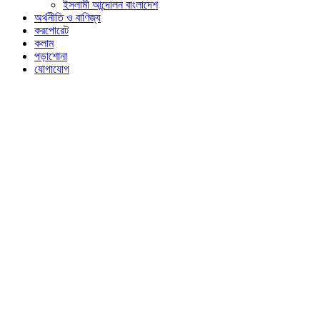
ইসলামী আন্দোলন বাংলাদেশ
অর্থনীতি ও বাণিজ্য
করপোরেট
কলাম
পড়াশোনা
যোগাযোগ