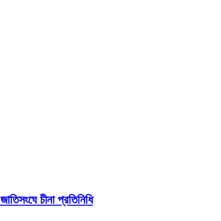
: জাতিসংঘে চীনা প্রতিনিধি