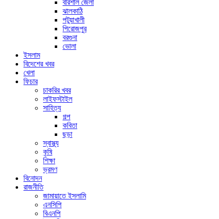
বরিশাল জেলা
ঝালকাঠি
পটুয়াখালী
পিরোজপুর
বরগুনা
ভোলা
ইসলাম
বিদেশের খবর
খেলা
ফিচার
চাকরির খবর
লাইফস্টাইল
সাহিত্য
গল্প
কবিতা
ছড়া
স্বাস্থ্য
কৃষি
শিক্ষা
ভ্রমণ
বিনোদন
রাজনীতি
জামায়াতে ইসলামি
এনসিপি
বিএনপি