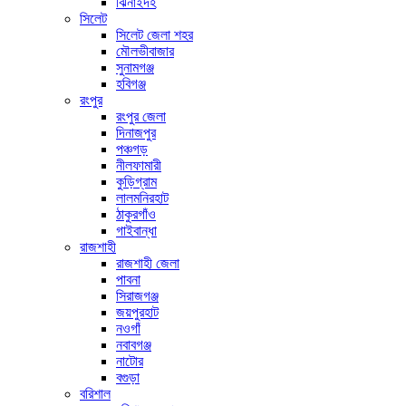
ঝিনাইদহ
সিলেট
সিলেট জেলা শহর
মৌলভীবাজার
সুনামগঞ্জ
হবিগঞ্জ
রংপুর
রংপুর জেলা
দিনাজপুর
পঞ্চগড়
নীলফামারী
কুড়িগ্রাম
লালমনিরহাট
ঠাকুরগাঁও
গাইবান্ধা
রাজশাহী
রাজশাহী জেলা
পাবনা
সিরাজগঞ্জ
জয়পুরহাট
নওগাঁ
নবাবগঞ্জ
নাটোর
বগুড়া
বরিশাল