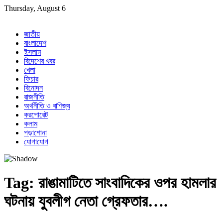
Skip
Thursday, August 6
to
content
জাতীয়
বাংলাদেশ
ইসলাম
বিদেশের খবর
খেলা
ফিচার
বিনোদন
রাজনীতি
অর্থনীতি ও বাণিজ্য
করপোরেট
কলাম
পড়াশোনা
যোগাযোগ
Tag:
রাঙামাটিতে সাংবাদিকের ওপর হামলার
ঘটনায় যুবলীগ নেতা গ্রেফতার….