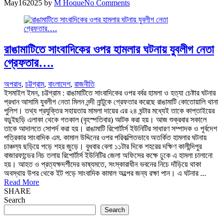
May
16
2025
by
M Hoque
No Comments
রাঙামাটিতে সাংবাদিকের ওপর হামলার ঘটনায় যুবলীগ নেতা
গ্রেফতার….
অপরাধ
,
চট্টগ্রাম
,
বাংলাদেশ
,
রাজনীতি
ইসমাইল ইমন, চট্টগ্রাম : রাঙামাটিতে সাংবাদিকের ওপর বর্বর হামলা ও হত্যা চেষ্টার ঘটনার
প্রধান আসামি যুবলীগ নেতা মিলন নন্দী নান্টুকে গ্রেফতার করেছে রাঙামাটি কোতোয়ালি থানা
পুলিশ। তথ্য প্রযুক্তির সহায়তায় মামলা দায়ের এর ২৪ ঘন্টার মধ্যেই তাকে কাপ্তাইয়ের
বড়ুইছড়ি এলাকা থেকে গতকাল (বৃহস্পতিবার) আটক করা হয়। আজ শুক্রবার সকালে
তাকে আদালতে সোপর্দ করা হয়। রাঙামাটি রিপোর্টার্স ইউনিটির সাধারণ সম্পাদক ও পূর্বদেশ
পত্রিকার সাংবাদিক এম. কামাল উদ্দিনের ওপর পরিকল্পিতভাবে অতর্কিত হামলার ঘটনায়
চাঞ্চল্য ছড়িয়ে পড়ে শহর জুড়ে। বুধবার বেলা ১১টার দিকে শহরের দক্ষিণ কালীন্দিপুর
বাজারফান্ডের নিচ তলায় রিপোর্টার্স ইউনিটির জেলা অফিসের কক্ষে ঢুকে এ হামলা চালানো
হয়। আহত ও প্রত্যক্ষদর্শীদের ভাষ্যমতে, সংস্কারাধীন ভবনের নিচে দাঁড়িয়ে থাকা
অবস্থায় উপর থেকে ইট পড়ে সাংবাদিক কামাল অল্পের জন্য রক্ষা পান। এ ঘটনার ...
Read More
SHARE
Search
Search