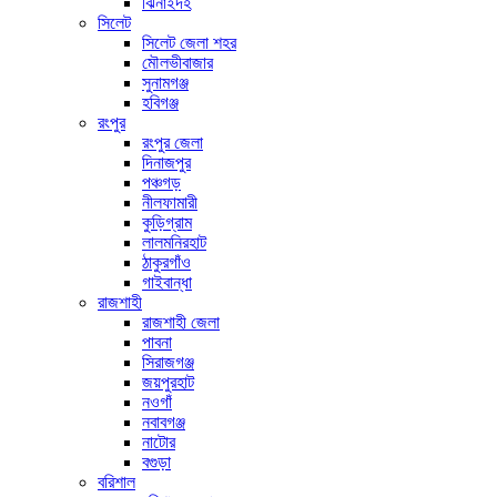
ঝিনাইদহ
সিলেট
সিলেট জেলা শহর
মৌলভীবাজার
সুনামগঞ্জ
হবিগঞ্জ
রংপুর
রংপুর জেলা
দিনাজপুর
পঞ্চগড়
নীলফামারী
কুড়িগ্রাম
লালমনিরহাট
ঠাকুরগাঁও
গাইবান্ধা
রাজশাহী
রাজশাহী জেলা
পাবনা
সিরাজগঞ্জ
জয়পুরহাট
নওগাঁ
নবাবগঞ্জ
নাটোর
বগুড়া
বরিশাল