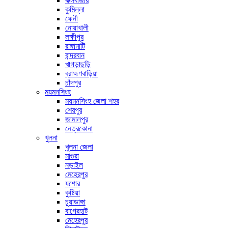
কক্সবাজার
কুমিল্লা
ফেনী
নোয়াখালী
লক্ষীপুর
রাঙ্গামাটি
বান্দরবান
খাগড়াছড়ি
ব্রাহ্মণবাড়িয়া
চাঁদপুর
ময়মনসিংহ
ময়মনসিংহ জেলা শহর
শেরপুর
জামালপুর
নেত্রকোনা
খুলনা
খুলনা জেলা
মাগুরা
নড়াইল
মেহেরপুর
যশোর
কুষ্টিয়া
চুয়াডাঙ্গা
বাগেরহাট
মেহেরপুর