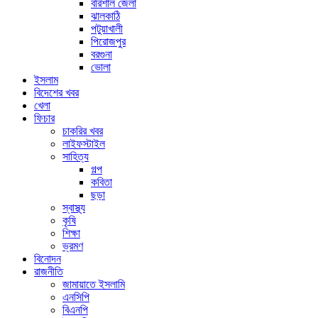
বরিশাল জেলা
ঝালকাঠি
পটুয়াখালী
পিরোজপুর
বরগুনা
ভোলা
ইসলাম
বিদেশের খবর
খেলা
ফিচার
চাকরির খবর
লাইফস্টাইল
সাহিত্য
গল্প
কবিতা
ছড়া
স্বাস্থ্য
কৃষি
শিক্ষা
ভ্রমণ
বিনোদন
রাজনীতি
জামায়াতে ইসলামি
এনসিপি
বিএনপি