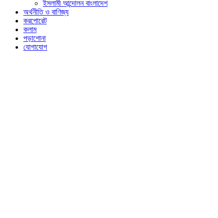
ইসলামী আন্দোলন বাংলাদেশ
অর্থনীতি ও বাণিজ্য
করপোরেট
কলাম
পড়াশোনা
যোগাযোগ