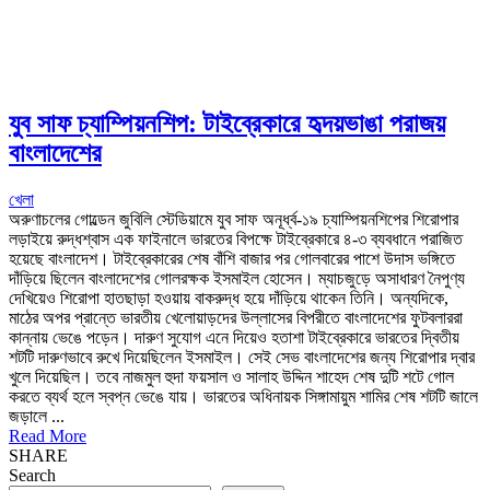
যুব সাফ চ্যাম্পিয়নশিপ: টাইব্রেকারে হৃদয়ভাঙা পরাজয়
বাংলাদেশের
খেলা
অরুণাচলের গোল্ডেন জুবিলি স্টেডিয়ামে যুব সাফ অনূর্ধ্ব-১৯ চ্যাম্পিয়নশিপের শিরোপার
লড়াইয়ে রুদ্ধশ্বাস এক ফাইনালে ভারতের বিপক্ষে টাইব্রেকারে ৪-৩ ব্যবধানে পরাজিত
হয়েছে বাংলাদেশ। টাইব্রেকারের শেষ বাঁশি বাজার পর গোলবারের পাশে উদাস ভঙ্গিতে
দাঁড়িয়ে ছিলেন বাংলাদেশের গোলরক্ষক ইসমাইল হোসেন। ম্যাচজুড়ে অসাধারণ নৈপুণ্য
দেখিয়েও শিরোপা হাতছাড়া হওয়ায় বাকরুদ্ধ হয়ে দাঁড়িয়ে থাকেন তিনি। অন্যদিকে,
মাঠের অপর প্রান্তে ভারতীয় খেলোয়াড়দের উল্লাসের বিপরীতে বাংলাদেশের ফুটবলাররা
কান্নায় ভেঙে পড়েন। দারুণ সুযোগ এনে দিয়েও হতাশা টাইব্রেকারে ভারতের দ্বিতীয়
শটটি দারুণভাবে রুখে দিয়েছিলেন ইসমাইল। সেই সেভ বাংলাদেশের জন্য শিরোপার দ্বার
খুলে দিয়েছিল। তবে নাজমুল হুদা ফয়সাল ও সালাহ উদ্দিন শাহেদ শেষ দুটি শটে গোল
করতে ব্যর্থ হলে স্বপ্ন ভেঙে যায়। ভারতের অধিনায়ক সিঙ্গামায়ুম শামির শেষ শটটি জালে
জড়ালে ...
Read More
SHARE
Search