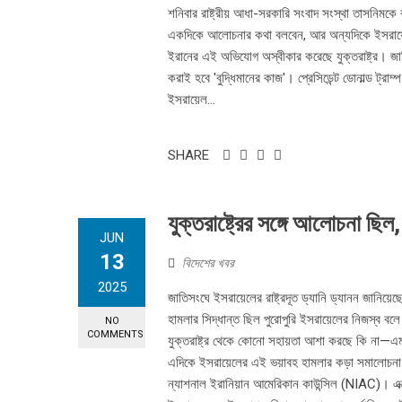
শনিবার রাষ্ট্রীয় আধা-সরকারি সংবাদ সংস্থা তাসনি
একদিকে আলোচনার কথা বলবেন, আর অন্যদিকে ইসরায়ে
ইরানের এই অভিযোগ অস্বীকার করেছে যুক্তরাষ্ট্র। জা
করাই হবে 'বুদ্ধিমানের কাজ'। প্রেসিডেন্ট ডোনাল্ড ট্র
ইসরায়েল...
SHARE
যুক্তরাষ্ট্রের সঙ্গে আলোচনা ছি
JUN
13
বিদেশের খবর
2025
জাতিসংঘে ইসরায়েলের রাষ্ট্রদূত ড্যানি ড্যানন জানিয়
হামলার সিদ্ধান্ত ছিল পুরোপুরি ইসরায়েলের নিজস্ব বলে
NO
COMMENTS
যুক্তরাষ্ট্র থেকে কোনো সহায়তা আশা করছে কি না—এম
এদিকে ইসরায়েলের এই ভয়াবহ হামলার কড়া সমালোচনা 
ন্যাশনাল ইরানিয়ান আমেরিকান কাউন্সিল (NIAC)। এক