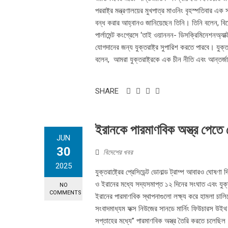
পররাষ্ট্র মন্ত্রণালয়ের মুখপাত্র মাওনিং বৃহস্পতিবার এ
বন্ধ করার আহ্বানও জানিয়েছেন তিনি। তিনি বলেন, বিশ্ব
পার্লামেন্ট কংগ্রেসে ‘তাই ওয়াননন- ডিসক্রিমিনেশনঅ
যোগদানের জন্য যুক্তরাষ্ট্র সুপারিশ করতে পারবে। যুক্
বলেন, আমরা যুক্তরাষ্ট্রকে এক চীন নীতি এবং আন্তর্জা
SHARE
ইরানকে পারমাণবিক অস্ত্র পেতে দেবে 
JUN
30
বিদেশের খবর
2025
যুক্তরাষ্ট্রের প্রেসিডেন্ট ডোনাল্ড ট্রাম্প আবারও ঘোষ
ও ইরানের মধ্যে সদ্যসমাপ্ত ১২ দিনের সংঘাত এবং যুক্তর
NO
COMMENTS
ইরানের পারমাণবিক স্থাপনাগুলো লক্ষ্য করে হামলা চালি
সংবাদমাধ্যম ফক্স নিউজের সানডে মার্নিং ফিউচারস উইথ ম
সপ্তাহের মধ্যে” পারমাণবিক অস্ত্র তৈরি করতে চলেছিল। 