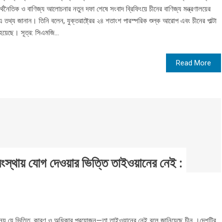
র অর্থনৈতিক ও বাণিজ্য আলোচনার নতুন দফা শেষে সংবাদ ব্রিফিংয়ে চীনের বাণিজ্য মন্ত্রণালয়ের
 এ তথ্য জানান। তিনি বলেন, যুক্তরাষ্ট্রের ২৪ শতাংশ পারস্পরিক শুল্ক আরোপ এবং চীনের পাল্টা
হয়েছে। সূত্র: সিএমজি...
Read More
্থায় যোগ দেওয়ার ভিত্তি তাইওয়ানের নেই :
ন্য যে ভিত্তি, কারণ ও অধিকার প্রয়োজন—তা তাইওয়ানের নেই বলে জানিয়েছে চীন ।দেশটির