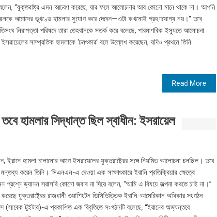
মকে বলেন, “যুক্তরাষ্ট্র এমন আচরণ করেছে, যার ফলে আলোচনার আর কোনো মানে থাকে না। আপনি
লকে আমাদের ভূখণ্ডে হামলার সুযোগ করে দেবেন—এটা কখনোই গ্রহণযোগ্য নয়।” তবে
তিসংঘ নিরাপত্তা পরিষদে তারা তেহরানকে সতর্ক করে বলেছে, পারমাণবিক ইস্যুতে আলোচনা
াম্প ইসরায়েলের সাম্প্রতিক হামলাকে ‘চমৎকার’ বলে উল্লেখ করেছেন, যদিও প্রথমে তিনি
Read More
ল, তবে হামলার সিদ্ধান্ত ছিল স্বাধীন: ইসরায়েল
েছেন, ইরানে হামলা চালানোর আগে ইসরায়েলের যুক্তরাষ্ট্রের সঙ্গে নিয়মিত আলোচনা চলছিল। তবে
 মন্তব্য করেন তিনি। সিএনএন-এ দেওয়া এক সাক্ষাৎকারে ইরানি প্রতিক্রিয়ার ক্ষেত্রে
ন প্রশ্নে ড্যানন সরাসরি কোনো জবাব না দিয়ে বলেন, “আমি এ বিষয়ে জল্পনা করতে চাই না।”
করেছে যুক্তরাষ্ট্রের রাজধানী ওয়াশিংটন ডিসিভিত্তিক ইরানি-আমেরিকান অধিকার সংগঠন
্স (সাবেক টুইটার)-এ প্রকাশিত এক বিবৃতিতে সংগঠনটি বলেছে, “ইরানের অভ্যন্তরে