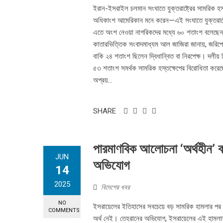
ইরান-ইসরাইল চলমান সংঘাতে যুক্তরাষ্ট্রের সামরিক হস
অধিকাংশ আমেরিকান মনে করেন—এই সংঘাতে যুক্তরাষ্ট্
এতে অংশ নেওয়া নাগরিকদের মধ্যে ৬০ শতাংশ বলেছেন, ই
কাতারভিত্তিক সংবাদমাধ্যম আল জাজিরা জানায়, জরিপে 
বাকি ২৪ শতাংশ ছিলেন দ্বিধান্বিত বা নিরপেক্ষ। দলীয
৫৩ শতাংশ সমর্থক সামরিক হস্তক্ষেপের বিরোধিতা করেছে
অপ্রয়...
SHARE
পারমাণবিক আলোচনা ‘অর্থহীন’ বলছ
JUN
অভিযোগ
14
2025
বিদেশের খবর
NO
ইসরায়েলের ইতিহাসের সবচেয়ে বড় সামরিক হামলার পর ইর
COMMENTS
অর্থ নেই। তেহরানের অভিযোগ, ইসরায়েলের এই হামলায় ওয