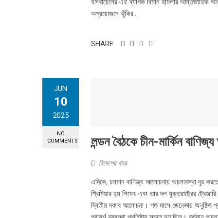
ইসরায়েলের এই ব্যাপক বিমান হামলার আন্তর্জাতিক আ
অপ্রয়োজনে ঝুঁকির...
SHARE
JUN
10
2025
NO
লন্ডন বৈঠকে চীন-মার্কিন বাণি
COMMENTS
বিদেশের খবর
এদিকে, চলমান বাণিজ্য আলোচনায় অচলাবস্থা দূর করতে চ
প্রিমিয়ার হ্য লিফেং এবং তার দল যুক্তরাষ্ট্রের ট্রেজ
দ্বিতীয় দফার আলোচনা। গত মাসে জেনেভায় অনুষ্ঠিত 
পরামর্শ ব্যবস্থা প্রতিষ্ঠায় সম্মত হয়েছিল। বর্তমান অচলা