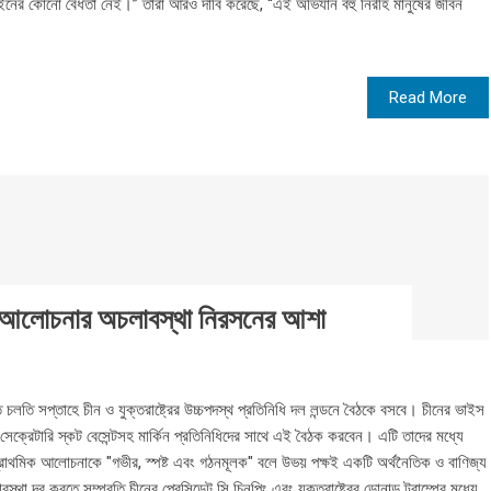
ইনের কোনো বৈধতা নেই।” তারা আরও দাবি করেছে, “এই অভিযান বহু নিরীহ মানুষের জীবন
Read More
জ্য আলোচনার অচলাবস্থা নিরসনের আশা
লতি সপ্তাহে চীন ও যুক্তরাষ্ট্রের উচ্চপদস্থ প্রতিনিধি দল লন্ডনে বৈঠকে বসবে। চীনের ভাইস
ারি সেক্রেটারি স্কট বেসেন্টসহ মার্কিন প্রতিনিধিদের সাথে এই বৈঠক করবেন। এটি তাদের মধ্যে
প্রাথমিক আলোচনাকে "গভীর, স্পষ্ট এবং গঠনমূলক" বলে উভয় পক্ষই একটি অর্থনৈতিক ও বাণিজ্য
বস্থা দূর করতে সম্প্রতি চীনের প্রেসিডেন্ট সি চিনপিং এবং যুক্তরাষ্ট্রের ডোনাল্ড ট্রাম্পের মধ্যে