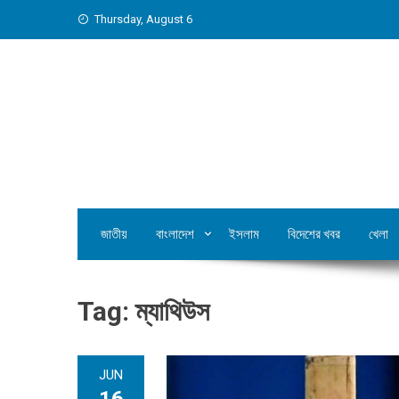
Skip
Thursday, August 6
to
content
জাতীয়
বাংলাদেশ
ইসলাম
বিদেশের খবর
খেলা
Tag:
ম্যাথিউস
JUN