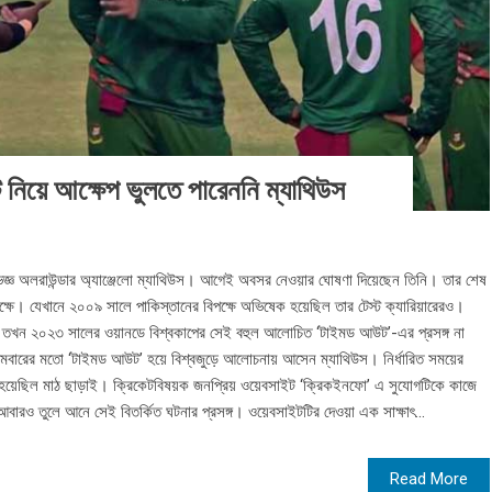
নিয়ে আক্ষেপ ভুলতে পারেননি ম্যাথিউস
র অভিজ্ঞ অলরাউন্ডার অ্যাঞ্জেলো ম্যাথিউস। আগেই অবসর নেওয়ার ঘোষণা দিয়েছেন তিনি। তার শেষ
পক্ষে। যেখানে ২০০৯ সালে পাকিস্তানের বিপক্ষে অভিষেক হয়েছিল তার টেস্ট ক্যারিয়ারেরও।
াদেশ, তখন ২০২৩ সালের ওয়ানডে বিশ্বকাপের সেই বহুল আলোচিত ‘টাইমড আউট’-এর প্রসঙ্গ না
থমবারের মতো ‘টাইমড আউট’ হয়ে বিশ্বজুড়ে আলোচনায় আসেন ম্যাথিউস। নির্ধারিত সময়ের
রতে হয়েছিল মাঠ ছাড়াই। ক্রিকেটবিষয়ক জনপ্রিয় ওয়েবসাইট ‘ক্রিকইনফো’ এ সুযোগটিকে কাজে
ে আবারও তুলে আনে সেই বিতর্কিত ঘটনার প্রসঙ্গ। ওয়েবসাইটটির দেওয়া এক সাক্ষাৎ...
Read More