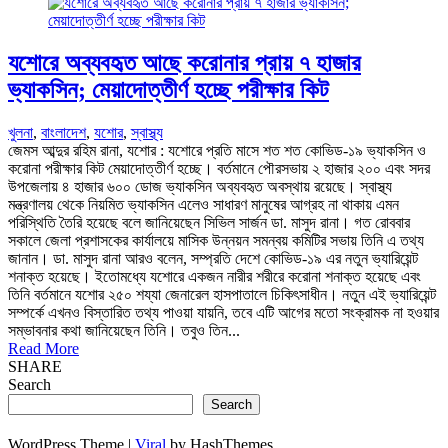
যশোরে অব্যবহৃত আছে করোনার প্রায় ৭ হাজার
ভ্যাকসিন; মেয়াদোত্তীর্ণ হচ্ছে পরীক্ষার কিট
খুলনা
,
বাংলাদেশ
,
যশোর
,
স্বাস্থ্য
জেমস আব্দুর রহিম রানা, যশোর : যশোরে প্রতি মাসে শত শত কোভিড-১৯ ভ্যাকসিন ও
করোনা পরীক্ষার কিট মেয়াদোত্তীর্ণ হচ্ছে। বর্তমানে পৌরসভায় ২ হাজার ২০০ এবং সদর
উপজেলায় ৪ হাজার ৬০০ ডোজ ভ্যাকসিন অব্যবহৃত অবস্থায় রয়েছে। স্বাস্থ্য
মন্ত্রণালয় থেকে নিয়মিত ভ্যাকসিন এলেও সাধারণ মানুষের আগ্রহ না থাকায় এমন
পরিস্থিতি তৈরি হয়েছে বলে জানিয়েছেন সিভিল সার্জন ডা. মাসুদ রানা। গত রোববার
সকালে জেলা প্রশাসকের কার্যালয়ে মাসিক উন্নয়ন সমন্বয় কমিটির সভায় তিনি এ তথ্য
জানান। ডা. মাসুদ রানা আরও বলেন, সম্প্রতি দেশে কোভিড-১৯ এর নতুন ভ্যারিয়েন্ট
শনাক্ত হয়েছে। ইতোমধ্যে যশোরে একজন নারীর শরীরে করোনা শনাক্ত হয়েছে এবং
তিনি বর্তমানে যশোর ২৫০ শয্যা জেনারেল হাসপাতালে চিকিৎসাধীন। নতুন এই ভ্যারিয়েন্ট
সম্পর্কে এখনও বিস্তারিত তথ্য পাওয়া যায়নি, তবে এটি আগের মতো সংক্রামক না হওয়ার
সম্ভাবনার কথা জানিয়েছেন তিনি। তবুও তিন...
Read More
SHARE
Search
Search
WordPress Theme |
Viral
by HashThemes