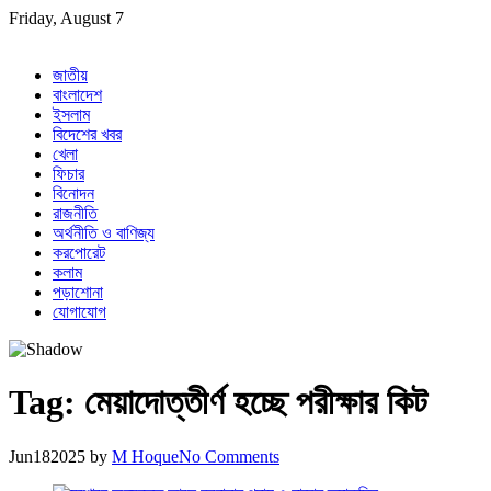
Skip
Friday, August 7
to
content
জাতীয়
বাংলাদেশ
ইসলাম
বিদেশের খবর
খেলা
ফিচার
বিনোদন
রাজনীতি
অর্থনীতি ও বাণিজ্য
করপোরেট
কলাম
পড়াশোনা
যোগাযোগ
Tag:
মেয়াদোত্তীর্ণ হচ্ছে পরীক্ষার কিট
Jun
18
2025
by
M Hoque
No Comments