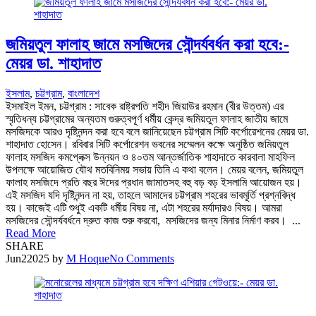
জমিয়তুল ফালাহ জামে মসজিদের সৌন্দর্যবর্ধন করা হবে:-
মেয়র ডা. শাহাদাত
ইসলাম
,
চট্টগ্রাম
,
বাংলাদেশ
ইসমাইল ইমন, চট্টগ্রাম : সাবেক রাষ্ট্রপতি শহীদ জিয়াউর রহমান (বীর উত্তম) এর
স্মৃতিধন্য চট্টগ্রামের অন্যতম গুরুত্বপূর্ণ ধর্মীয় কেন্দ্র জমিয়তুল ফালাহ জাতীয় জামে
মসজিদকে আরও দৃষ্টিনন্দন করা হবে বলে জানিয়েছেন চট্টগ্রাম সিটি কর্পোরেশনের মেয়র ডা.
শাহাদাত হোসেন। রবিবার সিটি কর্পোরেশন ভবনের সম্মেলন কক্ষে অনুষ্ঠিত জমিয়তুল
ফালাহ মসজিদ কমপ্লেক্স উন্নয়ন ও ৪০তম আন্তর্জাতিক শাহাদাতে কারবালা মাহফিল
উপলক্ষে আয়োজিত যৌথ মতবিনিময় সভায় তিনি এ কথা বলেন। মেয়র বলেন, জমিয়তুল
ফালাহ মসজিদে প্রতি বছর ঈদের প্রধান জামাতসহ বহু বড় বড় ইসলামি আয়োজন হয়।
এই মসজিদ যদি দৃষ্টিনন্দন না হয়, তাহলে আমাদের চট্টগ্রাম শহরের ভাবমূর্তি প্রশ্নবিদ্ধ
হয়। কাজেই এটি শুধুই একটি ধর্মীয় বিষয় না, এটা শহরের মর্যাদারও বিষয়। আমরা
মসজিদের সৌন্দর্যবর্ধনে দ্রুত কাজ শুরু করবো, মসজিদের জন্য মিনার নির্মাণ করব। ...
Read More
SHARE
Jun
2
2025
by
M Hoque
No Comments