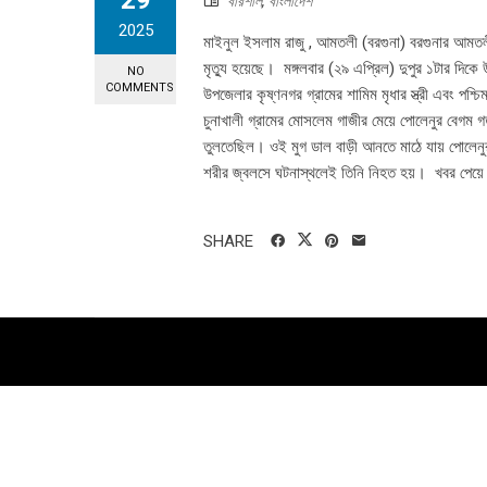
29
বরিশাল
,
বাংলাদেশ
2025
মাইনুল ইসলাম রাজু , আমতলী (বরগুনা) বরগুনার আমতলী
মৃত্যু হয়েছে। মঙ্গলবার (২৯ এপ্রিল) দুপুর ১টার দিক
NO
COMMENTS
উপজেলার কৃষ্ণনগর গ্রামের শামিম মৃধার স্ত্রী এবং পশ্চ
চুনাখালী গ্রামের মোসলেম গাজীর মেয়ে পোলেনুর বেগম গ
তুলতেছিল। ওই মুগ ডাল বাড়ী আনতে মাঠে যায় পোলেনুর। 
শরীর জ্বলসে ঘটনাস্থলেই তিনি নিহত হয়। খবর পেয়ে প
SHARE