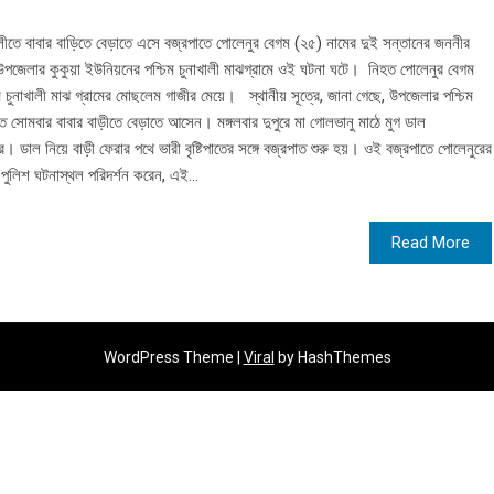
তে বাবার বাড়িতে বেড়াতে এসে বজ্রপাতে পোলেনুর বেগম (২৫) নামের দুই সন্তানের জননীর
ে উপজেলার কুকুয়া ইউনিয়নের পশ্চিম চুনাখালী মাঝগ্রামে ওই ঘটনা ঘটে। নিহত পোলেনুর বেগম
িম চুনাখালী মাঝ গ্রামের মোছলেম গাজীর মেয়ে। স্থানীয় সূত্রে, জানা গেছে, উপজেলার পশ্চিম
ত সোমবার বাবার বাড়ীতে বেড়াতে আসেন। মঙ্গলবার দুপুরে মা গোলভানু মাঠে মুগ ডাল
ডাল নিয়ে বাড়ী ফেরার পথে ভারী বৃষ্টিপাতের সঙ্গে বজ্রপাত শুরু হয়। ওই বজ্রপাতে পোলেনুরের
ুলিশ ঘটনাস্থল পরিদর্শন করেন, এই...
Read More
WordPress Theme |
Viral
by HashThemes