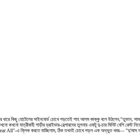
ইপাসের ধারে কিছু হোটেলের সাইনবোর্ড চোখে পড়তেই শাহ আলম কাক্কু বলে উঠলেন,"তুফান, 
কখনো যাত্রীবাহী গাড়ীর ড্রাইভার-হেল্পারদের তুলনায় একটু দু-চার মিনিট বেশি রেস্ট ন
ear All"-এ ক্লিক করতে যাচ্ছিলাম, ঠিক তখনই চোখে পড়ল এক অদ্ভুত খবর‌‌‍— "দু'মাস আ