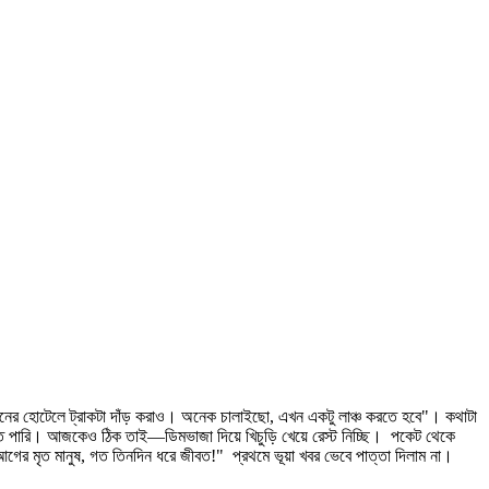
সামনের হোটেলে ট্রাকটা দাঁড় করাও। অনেক চালাইছো, এখন একটু লাঞ্চ করতে হবে"। কথাটা
িতে পারি। আজকেও ঠিক তাই—ডিমভাজা দিয়ে খিচুড়ি খেয়ে রেস্ট নিচ্ছি। পকেট থেকে
গের মৃত মানুষ, গত তিনদিন ধরে জীবত!" প্রথমে ভূয়া খবর ভেবে পাত্তা দিলাম না।