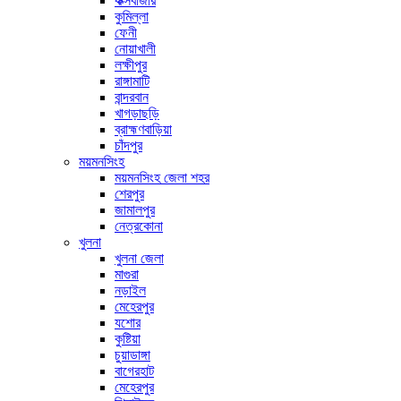
কক্সবাজার
কুমিল্লা
ফেনী
নোয়াখালী
লক্ষীপুর
রাঙ্গামাটি
বান্দরবান
খাগড়াছড়ি
ব্রাহ্মণবাড়িয়া
চাঁদপুর
ময়মনসিংহ
ময়মনসিংহ জেলা শহর
শেরপুর
জামালপুর
নেত্রকোনা
খুলনা
খুলনা জেলা
মাগুরা
নড়াইল
মেহেরপুর
যশোর
কুষ্টিয়া
চুয়াডাঙ্গা
বাগেরহাট
মেহেরপুর