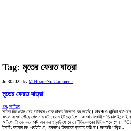
Tag:
মৃতের ফেরত যাত্রা
Jul
30
2025
by
M Hoque
No Comments
মৃতের ফেরত যাত্রা
গল্প
,
সাহিত্য
সাবিত রিজওয়ান সেই চট্টগ্রাম থেকে ঢাকার উদ্দেশে বের হয়েছি। মাঝপথে: চান্দিমা বা
বলতে আমরা পৌঁছে গেলাম একটা রোডসাইট হোটেলে। আমরা মালবাহী গাড়ি চালাই; তাই কখনো 
স্মার্টফোনটা বের করে ডাটা অন করামাত্রই ফোনে নোটিফিকেশনের হিড়িক পড়ে গেল। "Cl
ইদানীং কাজের চাপ এতটাই যে, ফোনটাও ঠিকমতো ব্যবহার করি না। মালবাহী গাড়ির...