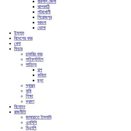
বরিশাল জেলা
ঝালকাঠি
পটুয়াখালী
পিরোজপুর
বরগুনা
ভোলা
ইসলাম
বিদেশের খবর
খেলা
ফিচার
চাকরির খবর
লাইফস্টাইল
সাহিত্য
গল্প
কবিতা
ছড়া
স্বাস্থ্য
কৃষি
শিক্ষা
ভ্রমণ
বিনোদন
রাজনীতি
জামায়াতে ইসলামি
এনসিপি
বিএনপি