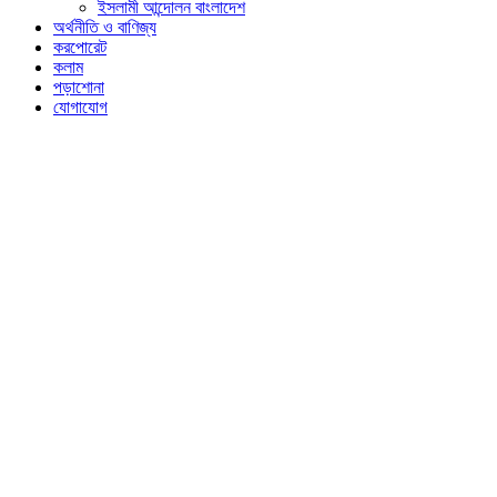
ইসলামী আন্দোলন বাংলাদেশ
অর্থনীতি ও বাণিজ্য
করপোরেট
কলাম
পড়াশোনা
যোগাযোগ