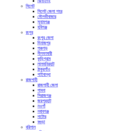
ঝিনাইদহ
সিলেট
সিলেট জেলা শহর
মৌলভীবাজার
সুনামগঞ্জ
হবিগঞ্জ
রংপুর
রংপুর জেলা
দিনাজপুর
পঞ্চগড়
নীলফামারী
কুড়িগ্রাম
লালমনিরহাট
ঠাকুরগাঁও
গাইবান্ধা
রাজশাহী
রাজশাহী জেলা
পাবনা
সিরাজগঞ্জ
জয়পুরহাট
নওগাঁ
নবাবগঞ্জ
নাটোর
বগুড়া
বরিশাল