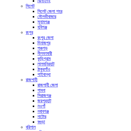
ঝিনাইদহ
সিলেট
সিলেট জেলা শহর
মৌলভীবাজার
সুনামগঞ্জ
হবিগঞ্জ
রংপুর
রংপুর জেলা
দিনাজপুর
পঞ্চগড়
নীলফামারী
কুড়িগ্রাম
লালমনিরহাট
ঠাকুরগাঁও
গাইবান্ধা
রাজশাহী
রাজশাহী জেলা
পাবনা
সিরাজগঞ্জ
জয়পুরহাট
নওগাঁ
নবাবগঞ্জ
নাটোর
বগুড়া
বরিশাল