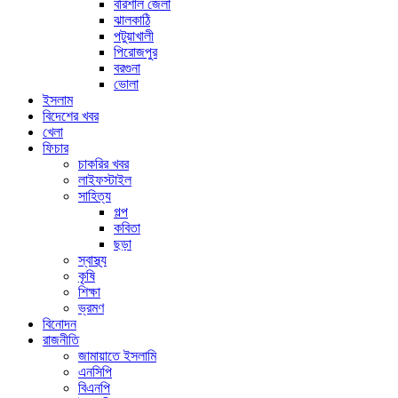
বরিশাল জেলা
ঝালকাঠি
পটুয়াখালী
পিরোজপুর
বরগুনা
ভোলা
ইসলাম
বিদেশের খবর
খেলা
ফিচার
চাকরির খবর
লাইফস্টাইল
সাহিত্য
গল্প
কবিতা
ছড়া
স্বাস্থ্য
কৃষি
শিক্ষা
ভ্রমণ
বিনোদন
রাজনীতি
জামায়াতে ইসলামি
এনসিপি
বিএনপি