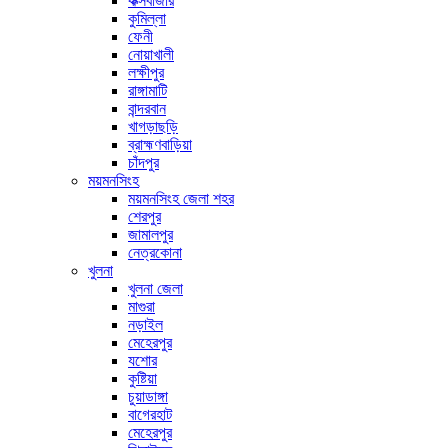
কক্সবাজার
কুমিল্লা
ফেনী
নোয়াখালী
লক্ষীপুর
রাঙ্গামাটি
বান্দরবান
খাগড়াছড়ি
ব্রাহ্মণবাড়িয়া
চাঁদপুর
ময়মনসিংহ
ময়মনসিংহ জেলা শহর
শেরপুর
জামালপুর
নেত্রকোনা
খুলনা
খুলনা জেলা
মাগুরা
নড়াইল
মেহেরপুর
যশোর
কুষ্টিয়া
চুয়াডাঙ্গা
বাগেরহাট
মেহেরপুর