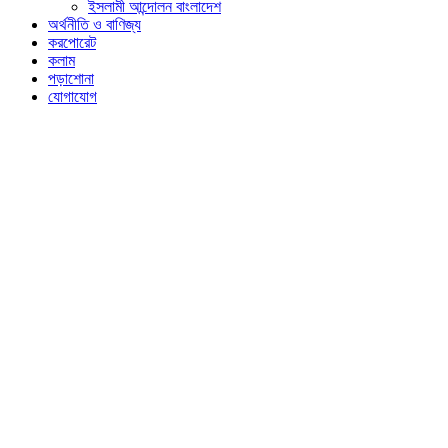
ইসলামী আন্দোলন বাংলাদেশ
অর্থনীতি ও বাণিজ্য
করপোরেট
কলাম
পড়াশোনা
যোগাযোগ