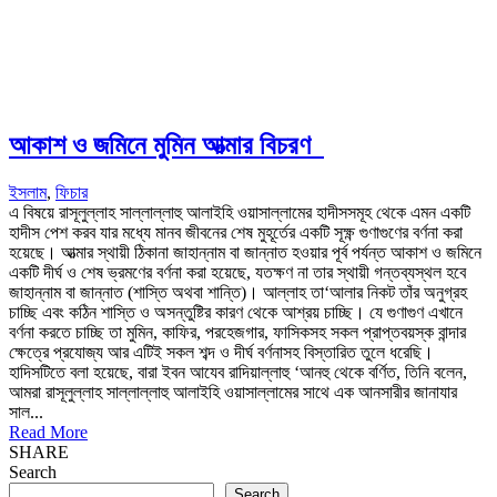
আকাশ ও জমিনে মুমিন আত্মার বিচরণ
ইসলাম
,
ফিচার
এ বিষয়ে রাসূলুল্লাহ সাল্লাল্লাহু আলাইহি ওয়াসাল্লামের হাদীসসমূহ থেকে এমন একটি
হাদীস পেশ করব যার মধ্যে মানব জীবনের শেষ মুহূর্তের একটি সূক্ষ্ণ গুণাগুণের বর্ণনা করা
হয়েছে। আত্মার স্থায়ী ঠিকানা জাহান্নাম বা জান্নাত হওয়ার পূর্ব পর্যন্ত আকাশ ও জমিনে
একটি দীর্ঘ ও শেষ ভ্রমণের বর্ণনা করা হয়েছে, যতক্ষণ না তার স্থায়ী গন্তব্যস্থল হবে
জাহান্নাম বা জান্নাত (শাস্তি অথবা শান্তি)। আল্লাহ তা‘আলার নিকট তাঁর অনুগ্রহ
চাচ্ছি এবং কঠিন শাস্তি ও অসন্তুষ্টির কারণ থেকে আশ্রয় চাচ্ছি। যে গুণাগুণ এখানে
বর্ণনা করতে চাচ্ছি তা মুমিন, কাফির, পরহেজগার, ফাসিকসহ সকল প্রাপ্তবয়স্ক বান্দার
ক্ষেত্রে প্রযোজ্য আর এটিই সকল শব্দ ও দীর্ঘ বর্ণনাসহ বিস্তারিত তুলে ধরেছি।
হাদিসটিতে বলা হয়েছে, বারা ইবন আযেব রাদিয়াল্লাহু ‘আনহু থেকে বর্ণিত, তিনি বলেন,
আমরা রাসূলুল্লাহ সাল্লাল্লাহু আলাইহি ওয়াসাল্লামের সাথে এক আনসারীর জানাযার
সাল...
Read More
SHARE
Search
Search