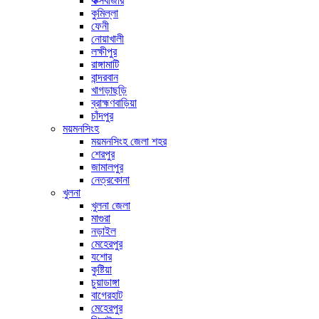
কক্সবাজার
কুমিল্লা
ফেনী
নোয়াখালী
লক্ষীপুর
রাঙ্গামাটি
বান্দরবান
খাগড়াছড়ি
ব্রাহ্মণবাড়িয়া
চাঁদপুর
ময়মনসিংহ
ময়মনসিংহ জেলা শহর
শেরপুর
জামালপুর
নেত্রকোনা
খুলনা
খুলনা জেলা
মাগুরা
নড়াইল
মেহেরপুর
যশোর
কুষ্টিয়া
চুয়াডাঙ্গা
বাগেরহাট
মেহেরপুর