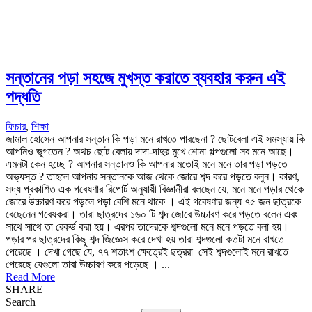
সন্তানের পড়া সহজে মুখস্ত করাতে ব্যবহার করুন এই
পদ্ধতি
ফিচার
,
শিক্ষা
জামাল হোসেন আপনার সন্তান কি পড়া মনে রাখতে পারছেনা ? ছোটবেলা এই সমস্যায় কি
আপনিও ভুগতেন ? অথচ ছোট বেলায় দাদা-দাদুর মুখে শোনা গল্পগুলো সব মনে আছে।
এমনটা কেন হচ্ছে ? আপনার সন্তানও কি আপনার মতোই মনে মনে তার পড়া পড়তে
অভ্যস্ত ? তাহলে আপনার সন্তানকে আজ থেকে জোরে শব্দ করে পড়তে বলুন। কারণ,
সদ্য প্রকাশিত এক গবেষণার রিপোর্ট অনুযায়ী বিজ্ঞানীরা বলছেন যে, মনে মনে পড়ার থেকে
জোরে উচ্চারণ করে পড়লে পড়া বেশি মনে থাকে । এই গবেষণার জন্য ৭৫ জন ছাত্রকে
বেছেনেন গবেষকরা। তারা ছাত্রদের ১৬০ টি শব্দ জোরে উচ্চারণ করে পড়তে বলেন এবং
সাথে সাথে তা রেকর্ড করা হয়। এরপর তাদেরকে শব্দগুলো মনে মনে পড়তে বলা হয়।
পড়ার পর ছাত্রদের কিছু শব্দ জিজ্ঞেস করে দেখা হয় তারা শব্দগুলো কতটা মনে রাখতে
পেরেছে । দেখা গেছে যে, ৭৭ শতাংশ ক্ষেত্রেই ছত্ররা সেই শব্দগুলোই মনে রাখতে
পেরেছে যেগুলো তারা উচ্চারণ করে পড়েছে । ...
Read More
SHARE
Search