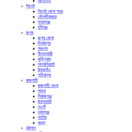
ঝিনাইদহ
সিলেট
সিলেট জেলা শহর
মৌলভীবাজার
সুনামগঞ্জ
হবিগঞ্জ
রংপুর
রংপুর জেলা
দিনাজপুর
পঞ্চগড়
নীলফামারী
কুড়িগ্রাম
লালমনিরহাট
ঠাকুরগাঁও
গাইবান্ধা
রাজশাহী
রাজশাহী জেলা
পাবনা
সিরাজগঞ্জ
জয়পুরহাট
নওগাঁ
নবাবগঞ্জ
নাটোর
বগুড়া
বরিশাল