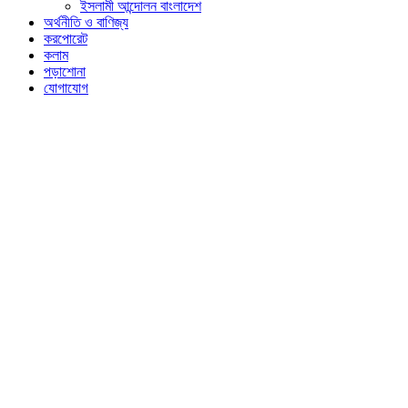
ইসলামী আন্দোলন বাংলাদেশ
অর্থনীতি ও বাণিজ্য
করপোরেট
কলাম
পড়াশোনা
যোগাযোগ