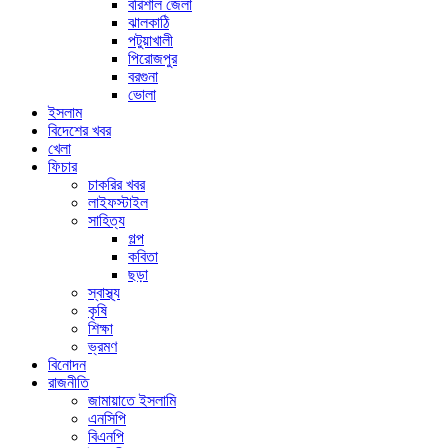
বরিশাল জেলা
ঝালকাঠি
পটুয়াখালী
পিরোজপুর
বরগুনা
ভোলা
ইসলাম
বিদেশের খবর
খেলা
ফিচার
চাকরির খবর
লাইফস্টাইল
সাহিত্য
গল্প
কবিতা
ছড়া
স্বাস্থ্য
কৃষি
শিক্ষা
ভ্রমণ
বিনোদন
রাজনীতি
জামায়াতে ইসলামি
এনসিপি
বিএনপি