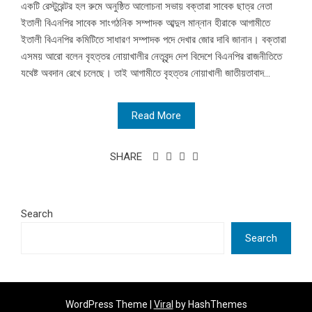
একটি রেস্টুরেন্টর হল রুমে অনুষ্ঠিত আলোচনা সভায় বক্তারা সাবেক ছাত্র নেতা
ইতালী বিএনপির সাবেক সাংগঠনিক সম্পাদক আব্দুল মান্নান হীরাকে আগামীতে
ইতালী বিএনপির কমিটিতে সাধারণ সম্পাদক পদে দেখার জোর দাবি জানান। বক্তারা
এসময় আরো বলেন বৃহত্তর নোয়াখালীর নেতৃবৃন্দ দেশ বিদেশে বিএনপির রাজনীতিতে
যথেষ্ট অবদান রেখে চলেছে। তাই আগামীতে বৃহত্তর নোয়াখালী জাতীয়তাবাদ...
Read More
SHARE
Search
Search
WordPress Theme |
Viral
by HashThemes