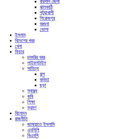
বরিশাল জেলা
ঝালকাঠি
পটুয়াখালী
পিরোজপুর
বরগুনা
ভোলা
ইসলাম
বিদেশের খবর
খেলা
ফিচার
চাকরির খবর
লাইফস্টাইল
সাহিত্য
গল্প
কবিতা
ছড়া
স্বাস্থ্য
কৃষি
শিক্ষা
ভ্রমণ
বিনোদন
রাজনীতি
জামায়াতে ইসলামি
এনসিপি
বিএনপি