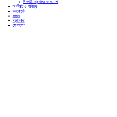
ইসলামী আন্দোলন বাংলাদেশ
অর্থনীতি ও বাণিজ্য
করপোরেট
কলাম
পড়াশোনা
যোগাযোগ