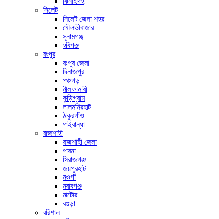
ঝিনাইদহ
সিলেট
সিলেট জেলা শহর
মৌলভীবাজার
সুনামগঞ্জ
হবিগঞ্জ
রংপুর
রংপুর জেলা
দিনাজপুর
পঞ্চগড়
নীলফামারী
কুড়িগ্রাম
লালমনিরহাট
ঠাকুরগাঁও
গাইবান্ধা
রাজশাহী
রাজশাহী জেলা
পাবনা
সিরাজগঞ্জ
জয়পুরহাট
নওগাঁ
নবাবগঞ্জ
নাটোর
বগুড়া
বরিশাল