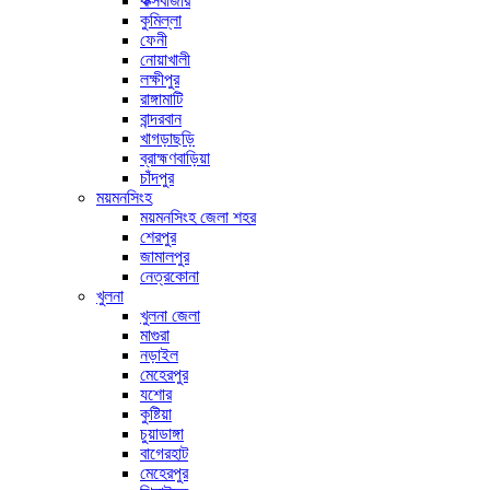
কক্সবাজার
কুমিল্লা
ফেনী
নোয়াখালী
লক্ষীপুর
রাঙ্গামাটি
বান্দরবান
খাগড়াছড়ি
ব্রাহ্মণবাড়িয়া
চাঁদপুর
ময়মনসিংহ
ময়মনসিংহ জেলা শহর
শেরপুর
জামালপুর
নেত্রকোনা
খুলনা
খুলনা জেলা
মাগুরা
নড়াইল
মেহেরপুর
যশোর
কুষ্টিয়া
চুয়াডাঙ্গা
বাগেরহাট
মেহেরপুর