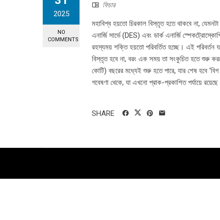
31
ফিচার
2025
মহাবিশ্ব হয়তো চিরকাল বিস্তৃত হতে থাকবে না, যেমনটা বি
NO
এনার্জি সার্ভে (DES) এবং ডার্ক এনার্জি স্পেকট্রোস্কো
COMMENTS
রহস্যময় শক্তি হয়তো পরিবর্তিত হচ্ছে। এই পরিবর্তন 
বিস্তৃত হবে না, বরং এক সময় তা সংকুচিত হতে শুরু করব
কোটি) বছরের মধ্যেই শুরু হতে পারে, যার শেষ হবে ‘বি
গবেষণা থেকে, যা এখনো প্রাক-প্রকাশিত পর্যায়ে রয়েছে
SHARE