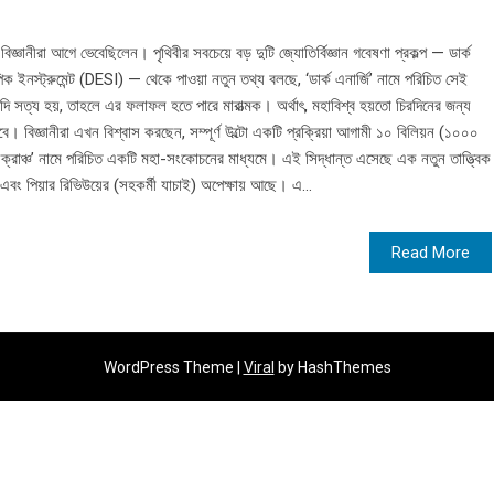
জ্ঞানীরা আগে ভেবেছিলেন। পৃথিবীর সবচেয়ে বড় দুটি জ্যোতির্বিজ্ঞান গবেষণা প্রকল্প — ডার্ক
পিক ইনস্ট্রুমেন্ট (DESI) — থেকে পাওয়া নতুন তথ্য বলছে, ‘ডার্ক এনার্জি’ নামে পরিচিত সেই
যদি সত্য হয়, তাহলে এর ফলাফল হতে পারে মারাত্মক। অর্থাৎ, মহাবিশ্ব হয়তো চিরদিনের জন্য
ে। বিজ্ঞানীরা এখন বিশ্বাস করছেন, সম্পূর্ণ উল্টো একটি প্রক্রিয়া আগামী ১০ বিলিয়ন (১০০০
গ ক্রাঞ্চ’ নামে পরিচিত একটি মহা-সংকোচনের মাধ্যমে। এই সিদ্ধান্ত এসেছে এক নতুন তাত্ত্বিক
 এবং পিয়ার রিভিউয়ের (সহকর্মী যাচাই) অপেক্ষায় আছে। এ...
Read More
WordPress Theme |
Viral
by HashThemes