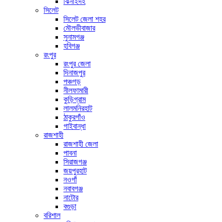
ঝিনাইদহ
সিলেট
সিলেট জেলা শহর
মৌলভীবাজার
সুনামগঞ্জ
হবিগঞ্জ
রংপুর
রংপুর জেলা
দিনাজপুর
পঞ্চগড়
নীলফামারী
কুড়িগ্রাম
লালমনিরহাট
ঠাকুরগাঁও
গাইবান্ধা
রাজশাহী
রাজশাহী জেলা
পাবনা
সিরাজগঞ্জ
জয়পুরহাট
নওগাঁ
নবাবগঞ্জ
নাটোর
বগুড়া
বরিশাল