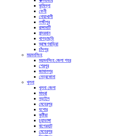
কক্সবাজার
কুমিল্লা
ফেনী
নোয়াখালী
লক্ষীপুর
রাঙ্গামাটি
বান্দরবান
খাগড়াছড়ি
ব্রাহ্মণবাড়িয়া
চাঁদপুর
ময়মনসিংহ
ময়মনসিংহ জেলা শহর
শেরপুর
জামালপুর
নেত্রকোনা
খুলনা
খুলনা জেলা
মাগুরা
নড়াইল
মেহেরপুর
যশোর
কুষ্টিয়া
চুয়াডাঙ্গা
বাগেরহাট
মেহেরপুর