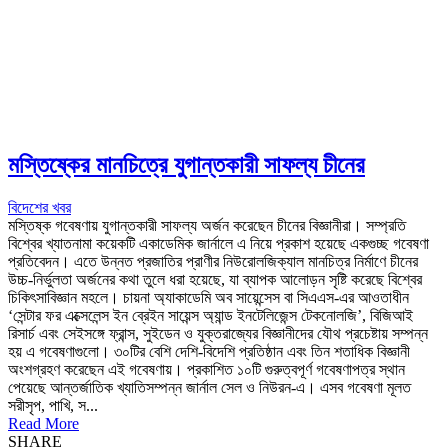
মস্তিষ্কের মানচিত্রে যুগান্তকারী সাফল্য চীনের
বিদেশের খবর
মস্তিষ্ক গবেষণায় যুগান্তকারী সাফল্য অর্জন করেছেন চীনের বিজ্ঞানীরা। সম্প্রতি
বিশ্বের খ্যাতনামা কয়েকটি একাডেমিক জার্নালে এ নিয়ে প্রকাশ হয়েছে একগুচ্ছ গবেষণা
প্রতিবেদন। এতে উন্নত প্রজাতির প্রাণীর নিউরোলজিক্যাল মানচিত্র নির্মাণে চীনের
উচ্চ-নির্ভুলতা অর্জনের কথা তুলে ধরা হয়েছে, যা ব্যাপক আলোড়ন সৃষ্টি করেছে বিশ্বের
চিকিৎসাবিজ্ঞান মহলে। চায়না অ্যাকাডেমি অব সায়েন্সেস বা সিএএস-এর আওতাধীন
‘সেন্টার ফর এক্সেলেন্স ইন ব্রেইন সায়েন্স অ্যান্ড ইনটেলিজেন্স টেকনোলজি’, বিজিআই
রিসার্চ এবং সেইসঙ্গে ফ্রান্স, সুইডেন ও যুক্তরাজ্যের বিজ্ঞানীদের যৌথ প্রচেষ্টায় সম্পন্ন
হয় এ গবেষণাগুলো। ৩০টির বেশি দেশি-বিদেশি প্রতিষ্ঠান এবং তিন শতাধিক বিজ্ঞানী
অংশগ্রহণ করেছেন এই গবেষণায়। প্রকাশিত ১০টি গুরুত্বপূর্ণ গবেষণাপত্র স্থান
পেয়েছে আন্তর্জাতিক খ্যাতিসম্পন্ন জার্নাল সেল ও নিউরন-এ। এসব গবেষণা মূলত
সরীসৃপ, পাখি, স...
Read More
SHARE