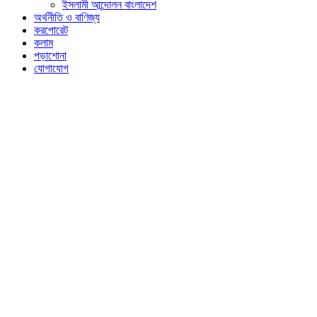
ইসলামী আন্দোলন বাংলাদেশ
অর্থনীতি ও বাণিজ্য
করপোরেট
কলাম
পড়াশোনা
যোগাযোগ