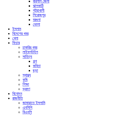
বরিশাল জেলা
ঝালকাঠি
পটুয়াখালী
পিরোজপুর
বরগুনা
ভোলা
ইসলাম
বিদেশের খবর
খেলা
ফিচার
চাকরির খবর
লাইফস্টাইল
সাহিত্য
গল্প
কবিতা
ছড়া
স্বাস্থ্য
কৃষি
শিক্ষা
ভ্রমণ
বিনোদন
রাজনীতি
জামায়াতে ইসলামি
এনসিপি
বিএনপি