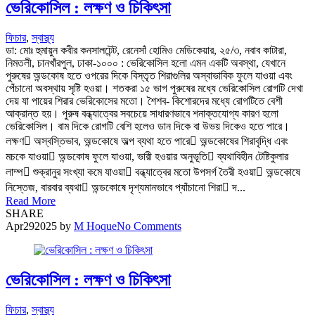
ভেরিকোসিল : লক্ষণ ও চিকিৎসা
ফিচার
,
স্বাস্থ্য
ডা: মোঃ হুমায়ুন কবীর কনসালটেন্ট, রেনেসাঁ হোমিও মেডিকেয়ার, ২৫/৩, নবাব কাটারা,
নিমতলী, চানখাঁরপুল, ঢাকা-১০০০ : ভেরিকোসিল হলো এমন একটি অবস্থা, যেখানে
পুরুষের অন্ডকোষ হতে ওপরের দিকে বিস্তৃত শিরাগুলির অস্বাভাবিক ফুলে যাওয়া এবং
পেঁচানো অবস্থায় সৃষ্টি হওয়া। শতকরা ১৫ ভাগ পুরুষের মধ্যে ভেরিকোসিল রোগটি দেখা
দেয় যা পায়ের শিরার ভেরিকোসের মতো। শৈশব- কিশোরদের মধ্যে রোগটিতে বেশী
আক্রান্ত হয়। পুরুষ বন্ধ্যাত্বের সবচেয়ে সাধারণভাবে শনাক্তযোগ্য কারণ হলো
ভেরিকোসিল। বাম দিকে রোগটি বেশি হলেও ডান দিকে বা উভয় দিকেও হতে পারে।
লক্ষণ অস্বস্তিভাব, অন্ডকোষে অল্প ব্যথা হতে পারে অন্ডকোষের শিরাবৃদ্ধি এবং
মচকে যাওয়া অন্ডকোষ ফুলে যাওয়া, ভারী হওয়ার অনুভূতি ব্যথাবিহীন টেষ্টিকুলার
লাম্প শুক্রানুর সংখ্যা কমে যাওয়া বন্ধ্যাত্বের মতো উপসর্গ তৈরী হওয়া অন্ডকোষে
নিস্তেজ, বারবার ব্যথা অন্ডকোষে দৃশ্যমানভাবে প্যাঁচানো শিরা দ...
Read More
SHARE
Apr
29
2025
by
M Hoque
No Comments
ভেরিকোসিল : লক্ষণ ও চিকিৎসা
ফিচার
,
স্বাস্থ্য