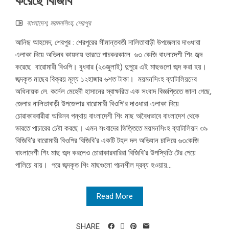
করেছে বিজিবি
বাংলাদেশ
,
ময়মনসিংহ
,
শেরপুর
আনিছ আহমেদ, শেরপুর : শেরপুরের সীমান্তবর্তী নালিতাবাড়ী উপজেলার দাওধারা
এলাকা দিয়ে অভিনব কায়দায় ভারতে পাচকরকালে ৬৩ কেজি বাংলাদেশী শিং জব্দ
করেছে বারোমারী বিওপি। বুধবার (২৩জুলাই) দুপুরে এই মাছগুলো জব্দ করা হয়।
জব্দকৃত মাছের বিক্রয় মূল্য ১২হাজার ৬শত টাকা। ময়মনসিংহ ব্যাটালিয়নের
অধিনায়ক লে. কর্নেল মেহেদী হাসানের স্বাক্ষরিত এক সংবাদ বিজ্ঞপ্তিতে জানা গেছে,
জেলার নালিতাবাড়ী উপজেলার বারোমারী বিওপি’র দাওধারা এলাকা দিয়ে
চোরাকারবারীরা অভিনব পন্থায় বাংলাদেশী শিং মাছ অবৈধভাবে বাংলাদেশ থেকে
ভারতে পাচারের চেষ্টা করছে। এমন সংবাদের ভিত্তিতে ময়মনসিংহ ব্যাটালিয়ন ৩৯
বিজিবি'র বারোমারী বিওপির বিজিবি'র একটি টহল দল অভিযান চালিয়ে ৬৩কেজি
বাংলাদেশী শিং মাছ জব্দ করলেও চোরাকারবারিরা বিজিবি'র উপস্থিতি টের পেয়ে
পালিয়ে যায়। পরে জব্দকৃত শিং মাছগুলো পচনশীল দ্রব্য হওয়ায়...
Read More
SHARE