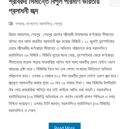
শ্রীবরদী সিমান্তে বিপুল পরিমাণ ভারতীয়
প্রসাধনী জব্দ
অপরাধ
,
বাংলাদেশ
,
ময়মনসিংহ
,
শেরপুর
রিয়াদ আহাম্মেদ, শেরপুর : শেরপুর জেলার শ্রীবরদী উপজেলার কর্ণঝোড়া সীমান্তে
অবৈধ পথে আসা ভারতীয় প্রসাধনী জব্দ করেছে বিজিবি। ১০ জুলাই বৃহস্পতিবার
ভোরে শ্রীবরদীর কর্ণঝোড়া সীমান্তে এ অভিযান পরিচালনা করে ময়মনসিংহ
ব্যাটালিয়ন ৩৯ বিজিবি। বিজিবি সূত্রে জানা গেছে, বৃহস্পতিবার ভোরে কর্ণঝোড়া
সীমান্তের মারেক পাড়ায় কারবারিরা অবৈধ পথে আসা ভারতীয় পন্ডস ফেইস ওয়াশ
পাচারের চেষ্টা করে। বিজিবির টহল দল এক গোপন সংবাদের ভিত্তিতে অভিযান
পরিচালনা করে। এসময় ৬ হাজার ৪৩২ পিস ভারতীয় পন্ডস ফেইস ওয়াশ জব্দ করে।
জব্দকৃত প্রসাধনীর বাজার মূল্য ১৯ লাখ ২৯ হাজার টাকা। আর বিজিবির উপস্থিতি
টের পেয়ে কারবারিরা পালিয়ে যায় তাই কাউকে আটক করা যায়নি। ময়মনসিংহ
ব্যাটালিয়নের (৩৯ বিজিবি) অধিনায়ক লে. কর্নেল মেহেদী হাসান পিপিএম এ তথ্য
নিশ্চিত করেছেন। এসময় তিনি জানান, ময়মনসিংহ ব্যাটালিয়ন (৩৯ বিজিবি)
ময়মনসিংহ ও শেরপ...
Read More