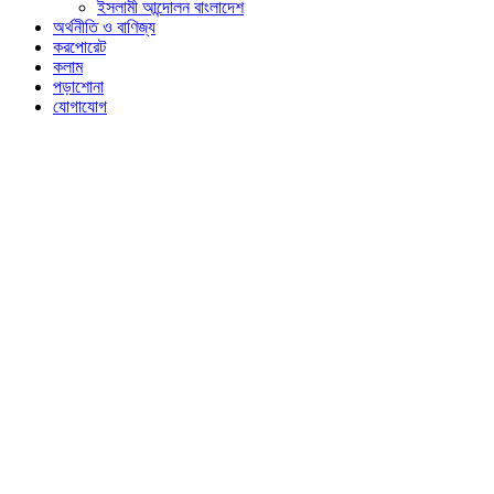
ইসলামী আন্দোলন বাংলাদেশ
অর্থনীতি ও বাণিজ্য
করপোরেট
কলাম
পড়াশোনা
যোগাযোগ