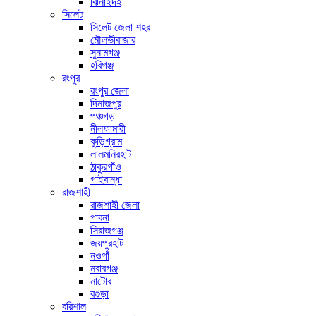
ঝিনাইদহ
সিলেট
সিলেট জেলা শহর
মৌলভীবাজার
সুনামগঞ্জ
হবিগঞ্জ
রংপুর
রংপুর জেলা
দিনাজপুর
পঞ্চগড়
নীলফামারী
কুড়িগ্রাম
লালমনিরহাট
ঠাকুরগাঁও
গাইবান্ধা
রাজশাহী
রাজশাহী জেলা
পাবনা
সিরাজগঞ্জ
জয়পুরহাট
নওগাঁ
নবাবগঞ্জ
নাটোর
বগুড়া
বরিশাল