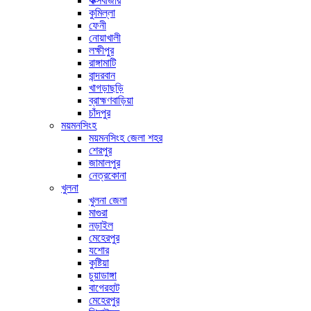
কক্সবাজার
কুমিল্লা
ফেনী
নোয়াখালী
লক্ষীপুর
রাঙ্গামাটি
বান্দরবান
খাগড়াছড়ি
ব্রাহ্মণবাড়িয়া
চাঁদপুর
ময়মনসিংহ
ময়মনসিংহ জেলা শহর
শেরপুর
জামালপুর
নেত্রকোনা
খুলনা
খুলনা জেলা
মাগুরা
নড়াইল
মেহেরপুর
যশোর
কুষ্টিয়া
চুয়াডাঙ্গা
বাগেরহাট
মেহেরপুর