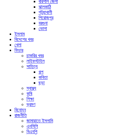
বরিশাল জেলা
ঝালকাঠি
পটুয়াখালী
পিরোজপুর
বরগুনা
ভোলা
ইসলাম
বিদেশের খবর
খেলা
ফিচার
চাকরির খবর
লাইফস্টাইল
সাহিত্য
গল্প
কবিতা
ছড়া
স্বাস্থ্য
কৃষি
শিক্ষা
ভ্রমণ
বিনোদন
রাজনীতি
জামায়াতে ইসলামি
এনসিপি
বিএনপি