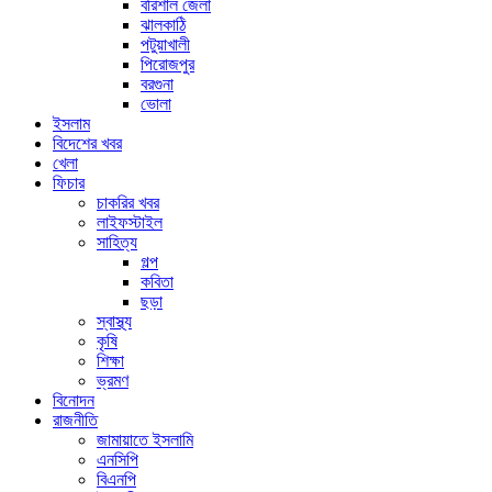
বরিশাল জেলা
ঝালকাঠি
পটুয়াখালী
পিরোজপুর
বরগুনা
ভোলা
ইসলাম
বিদেশের খবর
খেলা
ফিচার
চাকরির খবর
লাইফস্টাইল
সাহিত্য
গল্প
কবিতা
ছড়া
স্বাস্থ্য
কৃষি
শিক্ষা
ভ্রমণ
বিনোদন
রাজনীতি
জামায়াতে ইসলামি
এনসিপি
বিএনপি