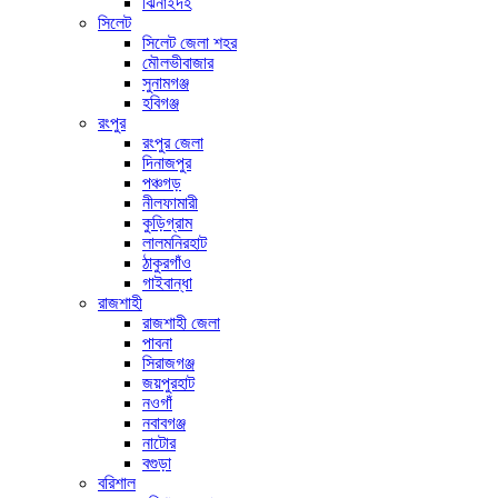
ঝিনাইদহ
সিলেট
সিলেট জেলা শহর
মৌলভীবাজার
সুনামগঞ্জ
হবিগঞ্জ
রংপুর
রংপুর জেলা
দিনাজপুর
পঞ্চগড়
নীলফামারী
কুড়িগ্রাম
লালমনিরহাট
ঠাকুরগাঁও
গাইবান্ধা
রাজশাহী
রাজশাহী জেলা
পাবনা
সিরাজগঞ্জ
জয়পুরহাট
নওগাঁ
নবাবগঞ্জ
নাটোর
বগুড়া
বরিশাল