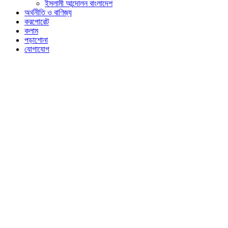
ইসলামী আন্দোলন বাংলাদেশ
অর্থনীতি ও বাণিজ্য
করপোরেট
কলাম
পড়াশোনা
যোগাযোগ