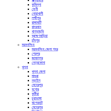
কক্সবাজার
কুমিল্লা
ফেনী
নোয়াখালী
লক্ষীপুর
রাঙ্গামাটি
বান্দরবান
খাগড়াছড়ি
ব্রাহ্মণবাড়িয়া
চাঁদপুর
ময়মনসিংহ
ময়মনসিংহ জেলা শহর
শেরপুর
জামালপুর
নেত্রকোনা
খুলনা
খুলনা জেলা
মাগুরা
নড়াইল
মেহেরপুর
যশোর
কুষ্টিয়া
চুয়াডাঙ্গা
বাগেরহাট
মেহেরপুর