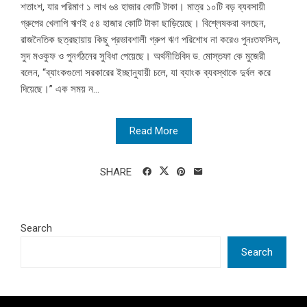
শতাংশ, যার পরিমাণ ১ লাখ ৬৪ হাজার কোটি টাকা। মাত্র ১০টি বড় ব্যবসায়ী
গ্রুপের খেলাপি ঋণই ৫৪ হাজার কোটি টাকা ছাড়িয়েছে। বিশ্লেষকরা বলছেন,
রাজনৈতিক ছত্রছায়ায় কিছু প্রভাবশালী গ্রুপ ঋণ পরিশোধ না করেও পুনঃতফসিল,
সুদ মওকুফ ও পুনর্গঠনের সুবিধা পেয়েছে। অর্থনীতিবিদ ড. মোস্তফা কে মুজেরী
বলেন, “ব্যাংকগুলো সরকারের ইচ্ছানুযায়ী চলে, যা ব্যাংক ব্যবস্থাকে দুর্বল করে
দিয়েছে।” এক সময় ন...
Read More
SHARE
Search
Search