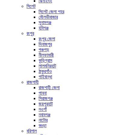
ঝিনাইদহ
সিলেট
সিলেট জেলা শহর
মৌলভীবাজার
সুনামগঞ্জ
হবিগঞ্জ
রংপুর
রংপুর জেলা
দিনাজপুর
পঞ্চগড়
নীলফামারী
কুড়িগ্রাম
লালমনিরহাট
ঠাকুরগাঁও
গাইবান্ধা
রাজশাহী
রাজশাহী জেলা
পাবনা
সিরাজগঞ্জ
জয়পুরহাট
নওগাঁ
নবাবগঞ্জ
নাটোর
বগুড়া
বরিশাল