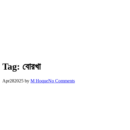
Tag:
বোরখা
Apr
28
2025
by
M Hoque
No Comments