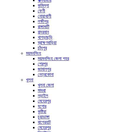
কক্সবাজার
কুমিল্লা
ফেনী
নোয়াখালী
লক্ষীপুর
রাঙ্গামাটি
বান্দরবান
খাগড়াছড়ি
ব্রাহ্মণবাড়িয়া
চাঁদপুর
ময়মনসিংহ
ময়মনসিংহ জেলা শহর
শেরপুর
জামালপুর
নেত্রকোনা
খুলনা
খুলনা জেলা
মাগুরা
নড়াইল
মেহেরপুর
যশোর
কুষ্টিয়া
চুয়াডাঙ্গা
বাগেরহাট
মেহেরপুর