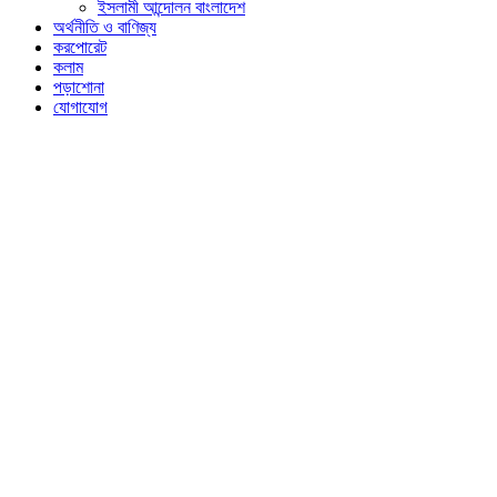
ইসলামী আন্দোলন বাংলাদেশ
অর্থনীতি ও বাণিজ্য
করপোরেট
কলাম
পড়াশোনা
যোগাযোগ