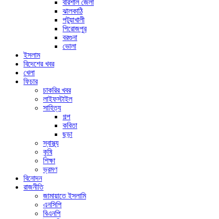
বরিশাল জেলা
ঝালকাঠি
পটুয়াখালী
পিরোজপুর
বরগুনা
ভোলা
ইসলাম
বিদেশের খবর
খেলা
ফিচার
চাকরির খবর
লাইফস্টাইল
সাহিত্য
গল্প
কবিতা
ছড়া
স্বাস্থ্য
কৃষি
শিক্ষা
ভ্রমণ
বিনোদন
রাজনীতি
জামায়াতে ইসলামি
এনসিপি
বিএনপি