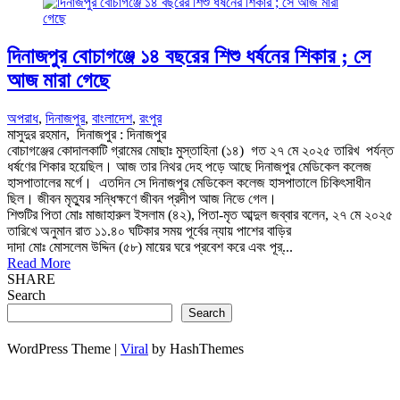
দিনাজপুর বোচাগঞ্জে ১৪ বছরের শিশু ধর্ষনের শিকার ; সে
আজ মারা গেছে
অপরাধ
,
দিনাজপুর
,
বাংলাদেশ
,
রংপুর
মাসুদুর রহমান, দিনাজপুর : দিনাজপুর
বোচাগঞ্জের কোদালকাটি গ্রামের মোছাঃ মুস্তাহিনা (১৪) গত ২৭ মে ২০২৫ তারিখ পর্যন্ত
ধর্ষণের শিকার হয়েছিল। আজ তার নিথর দেহ পড়ে আছে দিনাজপুর মেডিকেল কলেজ
হাসপাতালের মর্গে। এতদিন সে দিনাজপুর মেডিকেল কলেজ হাসপাতালে চিকিৎসাধীন
ছিল। জীবন মৃত্যুর সন্ধিক্ষণে জীবন প্রদীপ আজ নিভে গেল।
শিশুটির পিতা মোঃ মাজাহারুল ইসলাম (৪২), পিতা-মৃত আব্দুল জব্বার বলেন, ২৭ মে ২০২৫
তারিখে অনুমান রাত ১১.৪০ ঘটিকার সময় পূর্বের ন্যায় পাশের বাড়ির
দাদা মোঃ মোসলেম উদ্দিন (৫৮) মায়ের ঘরে প্রবেশ করে এবং পূর্...
Read More
SHARE
Search
Search
WordPress Theme |
Viral
by HashThemes