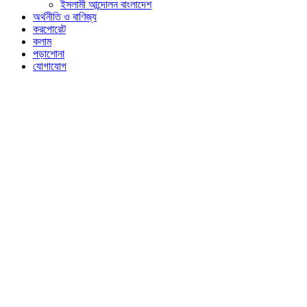
ইসলামী আন্দোলন বাংলাদেশ
অর্থনীতি ও বাণিজ্য
করপোরেট
কলাম
পড়াশোনা
যোগাযোগ