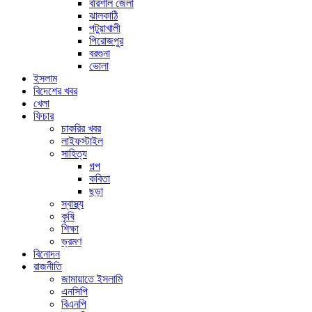
বরিশাল জেলা
ঝালকাঠি
পটুয়াখালী
পিরোজপুর
বরগুনা
ভোলা
ইসলাম
বিদেশের খবর
খেলা
ফিচার
চাকরির খবর
লাইফস্টাইল
সাহিত্য
গল্প
কবিতা
ছড়া
স্বাস্থ্য
কৃষি
শিক্ষা
ভ্রমণ
বিনোদন
রাজনীতি
জামায়াতে ইসলামি
এনসিপি
বিএনপি