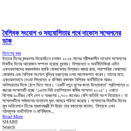
বৈশ্বিক সংযোগ ও সহযোগিতার পথে দাভোস সম্মেলনের
ডাক
বিদেশের খবর
উত্তর চীনের বন্দরনগর থিয়েনচিনে চলমান ২০২৫ সালের গ্রীষ্মকালীন দাভোস সম্মেলনের
দ্বিতীয় দিনের আয়োজন সম্পন্ন হয়েছে বুধবার। বিশ্বনেতা ও অর্থনীতিবিদরা এদিন
একতরফাবাদের ক্রমবর্ধমান হুমকি মোকাবেলায় বিশ্বায়ন বজায় রাখা, পারস্পরিক বোঝাপড়া
জোরদার এবং বৈশ্বিক সংযোগ বৃদ্ধির গুরুত্বের ওপর আলোকপাত করেন। তাদের মতে,
একতরফাভাবে নেওয়া সিদ্ধান্ত ও বাণিজ্য রক্ষাবাদ বৈশ্বিক অর্থনীতিকে আরও
অনিশ্চয়তার দিকে ঠেলে দিতে পারে। ‘একটি নতুন যুগের জন্য উদ্যোক্তা’ প্রতিপাদ্যে এ
বছরের সম্মেলনটি হচ্ছে ‘১৬তম নিউ চ্যাম্পিয়নস বার্ষিক সম্মেলন ২০২৫’। এখানে
বিশ্বের ৯০টিরও বেশি দেশ ও অঞ্চলের ১,৭০০ জনেরও বেশি অতিথি অংশ নিয়েছেন। যা
সম্মেলনটিকে সর্বকালের অন্যতম বৃহৎ আসরে পরিণত করেছে। সম্মেলনের দ্বিতীয় দিনের
মূল অধিবেশনে চীনের প্রধানমন্ত্রী লি ছিয়াং তার বক্তব্যে জানান, ‘বিশ্বকে এখন
গঠনমূলক অর্থনৈতিক ও বাণিজ্যিক...
Read More
SHARE
Search