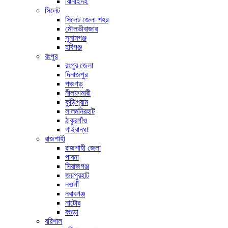
ঝিনাইদহ
সিলেট
সিলেট জেলা শহর
মৌলভীবাজার
সুনামগঞ্জ
হবিগঞ্জ
রংপুর
রংপুর জেলা
দিনাজপুর
পঞ্চগড়
নীলফামারী
কুড়িগ্রাম
লালমনিরহাট
ঠাকুরগাঁও
গাইবান্ধা
রাজশাহী
রাজশাহী জেলা
পাবনা
সিরাজগঞ্জ
জয়পুরহাট
নওগাঁ
নবাবগঞ্জ
নাটোর
বগুড়া
বরিশাল