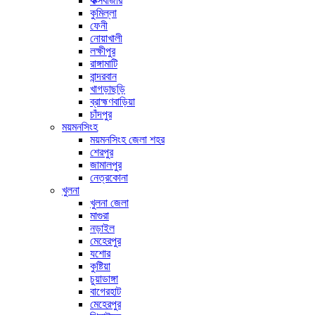
কক্সবাজার
কুমিল্লা
ফেনী
নোয়াখালী
লক্ষীপুর
রাঙ্গামাটি
বান্দরবান
খাগড়াছড়ি
ব্রাহ্মণবাড়িয়া
চাঁদপুর
ময়মনসিংহ
ময়মনসিংহ জেলা শহর
শেরপুর
জামালপুর
নেত্রকোনা
খুলনা
খুলনা জেলা
মাগুরা
নড়াইল
মেহেরপুর
যশোর
কুষ্টিয়া
চুয়াডাঙ্গা
বাগেরহাট
মেহেরপুর