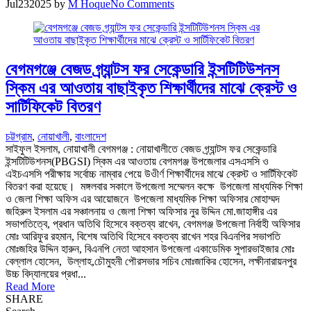
Jul
23
2025
by
M Hoque
No Comments
বেগমগঞ্জে বেজড গ্র্যান্টস ফর সেকেন্ডারি ইন্সটিটিউশনস
স্কিম এর আওতায় বাছাইকৃত শিক্ষার্থীদের মাঝে ক্রেস্ট ও
সার্টিফিকেট বিতরণ
চট্টগ্রাম
,
নোয়াখালী
,
বাংলাদেশ
সাইফুল ইসলাম, নোয়াখালী বেগমগঞ্জ : নোয়াখালীতে বেজড গ্র্যান্টস ফর সেকেন্ডারি
ইন্সটিটিউশনস(PBGSI) স্কিম এর আওতায় বেগমগঞ্জ উপজেলার এসএসসি ও
এইচএসসি পরীক্ষায় সর্বোচ্চ নাম্বার পেয়ে উওীর্ণ শিক্ষার্থীদের মাঝে ক্রেস্ট ও সার্টিফিকেট
বিতরণ করা হয়েছে। মঙ্গলবার সকালে উপজেলা সম্মেলন কক্ষে উপজেলা মাধ্যমিক শিক্ষা
ও জেলা শিক্ষা অফিস এর আয়োজনে উপজেলা মাধ্যমিক শিক্ষা অফিসার মোহাম্মদ
জহিরুল ইসলাম এর সঞ্চালনায় ও জেলা শিক্ষা অফিসার নুর উদ্দিন মো.জাহাঙ্গীর এর
সভাপতিত্বে, প্রধান অতিথি হিসেবে বক্তব্য রাখেন, বেগমগঞ্জ উপজেলা নির্বাহী অফিসার
মোঃ আরিফুর রহমান, বিশেষ অতিথি হিসেবে বক্তব্য রাখেন শহর বিএনপির সভাপতি
মোঃজহির উদ্দিন হারুন, বিএনপি নেতা আহসান উপজেলা একাডেমিক সুপারভাইজার মোঃ
বেল্লাল হোসেন, উল্লাহ,চৌমুহনী পৌরসভার সচিব মোঃজাকির হোসেন, লক্ষীনারায়নপুর
উচ্চ বিদ্যালয়ের প্রধা...
Read More
SHARE