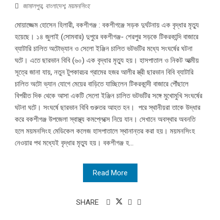
জামালপুর
,
বাংলাদেশ
,
ময়মনসিংহ
মোয়াজ্জেম হোসেন হিলারী, বকশীগঞ্জ : বকশীগঞ্জে সড়ক দুর্ঘটনায় এক বৃদ্ধার মৃত্যু
হয়েছে। ১৪ জুলাই (সোমবার) দুপুরে বকশীগঞ্জ- শেরপুর সড়কে টিকরকান্দি বাজারে
ব্যাটারি চালিত অটোভ্যান ও সেলো ইঞ্জিন চালিত ভটভটির মধ্যে সংঘর্ষের ঘটনা
ঘটে। এতে ছারভান বিবি (৬০) এক বৃদ্ধার মৃত্যু হয়। হাসপাতাল ও নিকট আত্মীয়
সূত্রে জানা যায়, নতুন টুপকারচর গ্রামের হজর আলীর স্ত্রী ছারভান বিবি ব্যাটারি
চালিত অটো ভ্যান যোগে মেয়ের বাড়িতে যাচ্ছিলেন টিকরকান্দী বাজারে পৌঁছালে
বিপরীত দিক থেকে আসা একটি সেলো ইঞ্জিন চালিত ভটভটির সঙ্গে মুখোমুখি সংঘর্ষের
ঘটনা ঘটে। সংঘর্ষে ছা‌রভান বিবি গুরুতর আহত হন। পরে স্থানীয়রা তাকে উদ্ধার
করে বকশীগঞ্জ উপজেলা স্বাস্থ্য কমপ্লেক্সে নিয়ে যান। সেখানে অবস্থার অবনতি
হলে ময়মনসিংহ মেডিকেল কলেজ হাসপাতালে স্থানান্তর করা হয়। ময়মনসিংহ
নেওয়ার পথ মধ্যেই বৃদ্ধার মৃত্যু হয়। বকশীগঞ্জ হ...
Read More
SHARE